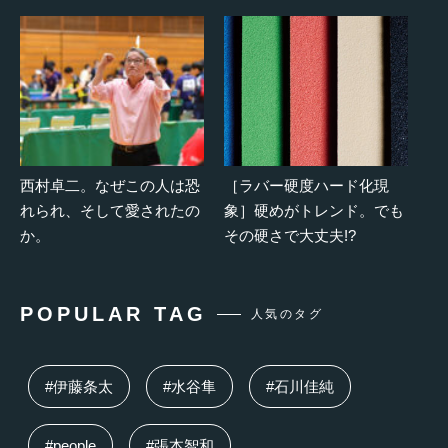
西村卓二。なぜこの人は恐
［ラバー硬度ハード化現
れられ、そして愛されたの
象］硬めがトレンド。でも
か。
その硬さで大丈夫!?
POPULAR TAG
人気のタグ
#伊藤条太
#水谷隼
#石川佳純
#people
#張本智和