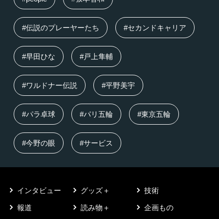
#伝説のプレーヤーたち
#セカンドキャリア
#早田ひな
#戸上隼輔
#ワルドナー伝説
#平野美宇
#パラ卓球
#パリ五輪
#東京五輪
#今野の眼
#サービス
インタビュー
グッズ＋
技術
報道
読み物＋
企画もの