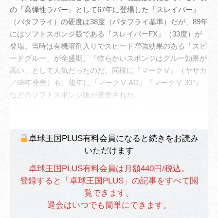
の「高弾性ラバー」として67年に登場した『スレイバー』
（バタフライ）の硬度は38度（バタフライ基準）だが、89年
にはソフトスポンジ版である『スレイバーFX』（33度）が
登場。当時は有機溶剤入りでスピード増強効果のある「スピ
ードグルー」が全盛期。「軟らかいスポンジはグルー効果が
高い」として人気だったのだ。同様に『マークⅤ』（ヤサカ
／68年発売）も、後年に『マークⅤ AD』『マークⅤ 30°』
などのソフトスポンジ版が発売された。
卓球王国PLUS有料会員になると続きをお読み
いただけます
卓球王国PLUS有料会員は月額440円/税込。
登録すると「卓球王国PLUS」の記事をすべて閲
覧できます。
退会はいつでも簡単にできます。