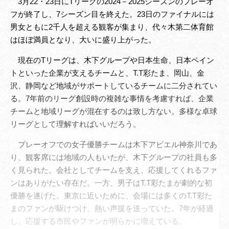
3月22・23日にTリーグの2024－2025シーズンのプレーオ
フが終了し、7シーズン目を終えた。23日のファイナルには
男女ともに2千人を超える観客が集まり、代々木第二体育館
はほぼ満員となり、大いに盛り上がった。
現在のTリーグは、木下グループや日本生命、日本ペイン
トといった企業が支えるチームと、T.T彩たま、岡山、金
沢、静岡など地域がサポートしているチームに二分されてい
る。7年前のリーグ創設時の複雑な事情を考慮すれば、企業
チームと地域リーグが混在するのは致し方ない。多様な卓球
リーグとして理解すればいいだろう。
プレーオフでの女子優勝チームは木下アビエル神奈川であ
り、観客席には地域の人もいたが、木下グループの社員も多
く見られた。会社としてチームを支え、応援してくれるファ
ンはありがたい存在だ。一方、男子はT.T彩たまが劇的な初
優勝を遂げた。東京に近いために、会場には多くのT.T彩た
まのファンが駆けつけ、熱い声援を送っていた。7年が経過
し、応援する市民やファンが明らかに増えている。