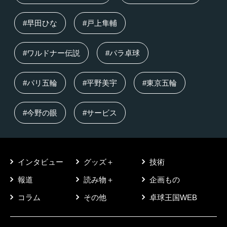
#早田ひな
#戸上隼輔
#ワルドナー伝説
#パラ卓球
#パリ五輪
#平野美宇
#東京五輪
#今野の眼
#サービス
インタビュー
グッズ＋
技術
報道
読み物＋
企画もの
コラム
その他
卓球王国WEB