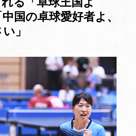
される「卓球王国よ
「中国の卓球愛好者よ、
さい」