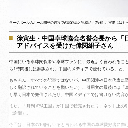
ラージボールのボール開発の過程での試作品と完成品（左端）。実際にはも
徐寅生・中国卓球協会名誉会長から「
アドバイスを受けた偉関絹子さん
中国にいる卓球関係者や卓球ファンに、最近よく言われること
ら1時間後には翻訳され、中国のメディアで流れている」と。
もちろん、すべての記事ではないが、中国関連や日本代表に
しく翻訳されていることを願いたい）。引用文の最後には「
り早く日本で発信されたり、中国メディアでは書けない内容
また、「月刊卓球王国」が中国で転売されたり、ネット上の
（謝謝）。
今回は、日本の10倍はいると言われる中国の卓球愛好者に向