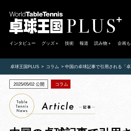
インタビュー
グッズ＋
技術
報道
読み物＋
企画も
卓球王国PLUS
>
コラム
>
中国の卓球記事で引用される「卓
2025/05/02 公開
コラム