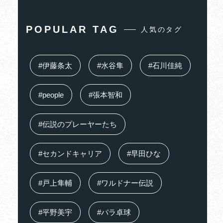
POPULAR TAG
人気のタグ
#伊藤条太
#水谷隼
#石川佳純
#people
#張本智和
#伝説のプレーヤーたち
#セカンドキャリア
#早田ひな
#戸上隼輔
#ワルドナー伝説
#平野美宇
#パラ卓球