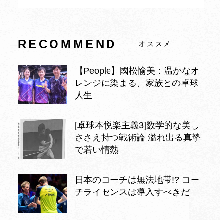
RECOMMEND
オススメ
【People】國松愉美：温かなオ
レンジに染まる、家族との卓球
人生
[卓球本悦楽主義3]数学的な美し
ささえ持つ戦術論 溢れ出る真摯
で若い情熱
日本のコーチは無法地帯!? コー
チライセンスは導入すべきだ