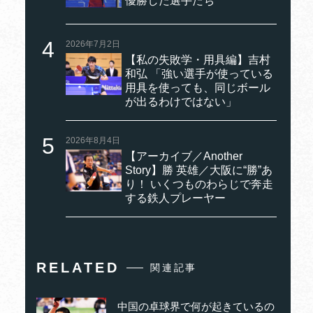
優勝した選手たち
2026年7月2日
【私の失敗学・用具編】吉村
和弘 「強い選手が使っている
用具を使っても、同じボール
が出るわけではない」
2026年8月4日
【アーカイブ／Another
Story】勝 英雄／大阪に“勝”あ
り！ いくつものわらじで奔走
する鉄人プレーヤー
RELATED
関連記事
中国の卓球界で何が起きているの