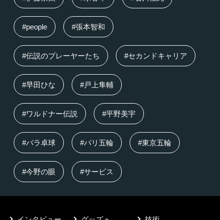
#people
#張本智和
#伝説のプレーヤーたち
#セカンドキャリア
#早田ひな
#戸上隼輔
#ワルドナー伝説
#平野美宇
#パラ卓球
#パリ五輪
#東京五輪
#今野の眼
#サービス
インタビュー
グッズ＋
技術