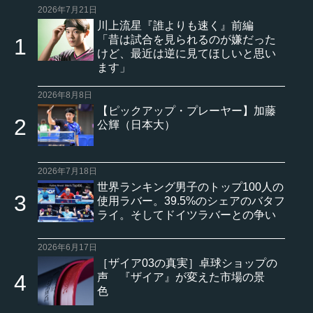
2026年7月21日
川上流星『誰よりも速く』前編
「昔は試合を見られるのが嫌だった
けど、最近は逆に見てほしいと思い
ます」
2026年8月8日
【ピックアップ・プレーヤー】加藤
公輝（日本大）
2026年7月18日
世界ランキング男子のトップ100人の
使用ラバー。39.5%のシェアのバタフ
ライ。そしてドイツラバーとの争い
2026年6月17日
［ザイア03の真実］卓球ショップの
声 『ザイア』が変えた市場の景
色