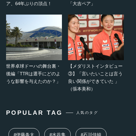
ア、64年ぶりの頂点！
「大吉ペア」
世界卓球ドーハの舞台裏・
【メダリストインタビュー
後編「TTRは選手にどのよ
③】「言いたいことは言う
うな影響を与えたのか？」
良い関係ができていた 」
（張本美和）
POPULAR TAG
人気のタグ
#伊藤条太
#水谷隼
#石川佳純