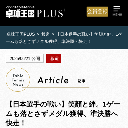
会員登録
卓球王国PLUS
>
報道
>
【日本選手の戦い】笑顔と絆。1ゲ
ームも落とさずメダル獲得、準決勝へ快走！
2025/06/21 公開
報道
【日本選手の戦い】笑顔と絆。1ゲー
ムも落とさずメダル獲得、準決勝へ
快走！