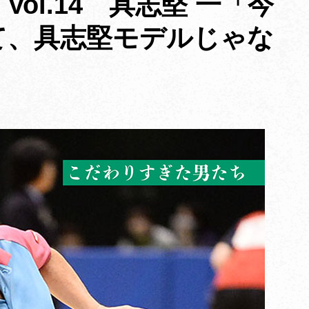
ol.14 具志堅 一「今
て、具志堅モデルじゃな
よ」