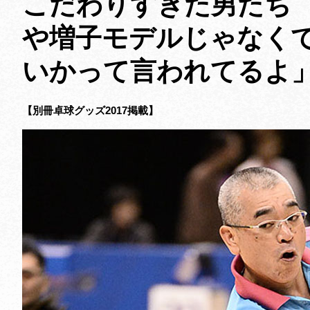
こだわりすぎた男たち V
や増子モデルじゃなく
いかって言われてる
【別冊卓球グッズ2017掲載】