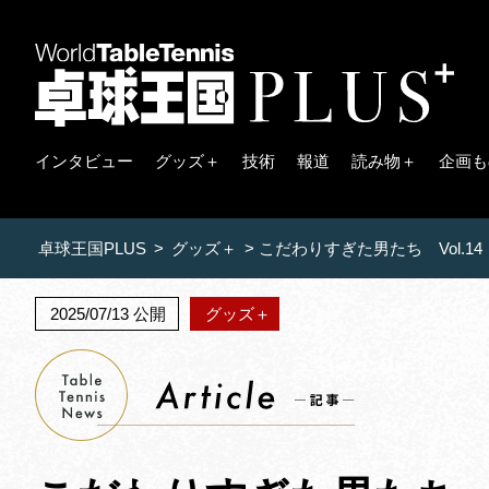
インタビュー
グッズ＋
技術
報道
読み物＋
企画も
卓球王国PLUS
>
グッズ＋
>
こだわりすぎた男たち Vol
2025/07/13 公開
グッズ＋