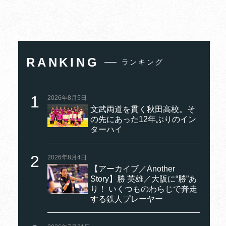
RANKING
ランキング
2026年8月5日
文武両道を貫く秋田高校。そ
の先にあった12年ぶりのイン
ターハイ
2026年8月4日
【アーカイブ／Another
Story】勝 英雄／大阪に“勝”あ
り！ いくつものわらじで奔走
する鉄人プレーヤー