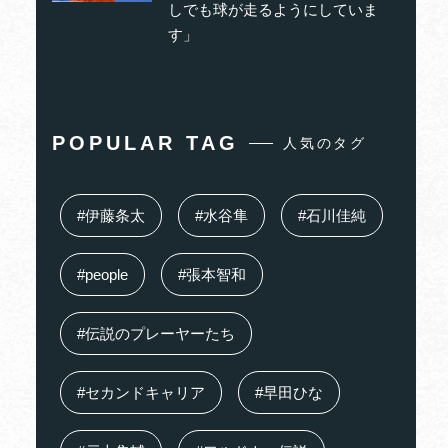
しでも球が走るようにしていま
す」
POPULAR TAG
人気のタグ
#伊藤条太
#水谷隼
#石川佳純
#people
#張本智和
#伝説のプレーヤーたち
#セカンドキャリア
#早田ひな