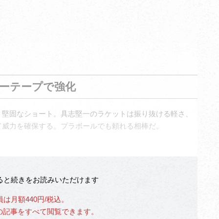
ーテープで強化
、堅固なショート。具志堅一のラケットは振り抜ける軽さ、
て威力を確保する。プラボールでも頼れる相棒だ。
なると続きをお読みいただけます
員は月額440円/税込。
」の記事をすべて閲覧できます。