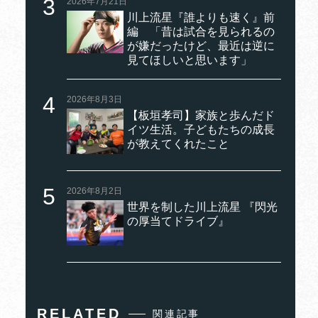
2026年7月21日
川上流星『誰よりも速く』前
編 「昔は試合を見られるの
が嫌だったけど、最近は逆に
見てほしいと思います」
2026年8月3日
【板垣孝司】家族と歩んだド
イツ生活。子どもたちの成長
が教えてくれたこと
2026年8月2日
世界を制した川上流星 『閃光
の厚当てドライブ』
RELATED
関連記事