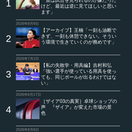
「昔は試合を見られるのが嫌だった
けど、最近は逆に見てほしいと思い
ます」
2026年8月9日
【アーカイブ】王楠「一刻も油断で
きず、一刻も休憩できない。そうい
う環境で生きていくのが務めです」
2026年7月2日
【私の失敗学・用具編】吉村和弘
「強い選手が使っている用具を使っ
ても、同じボールが出るわけではな
い」
2026年6月17日
［ザイア03の真実］卓球ショップの
声 『ザイア』が変えた市場の景
色
2026年8月8日