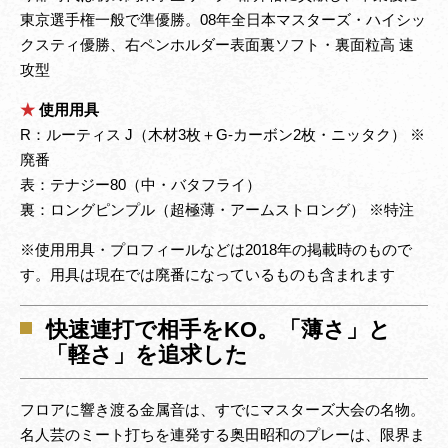
東京選手権一般で準優勝。08年全日本マスターズ・ハイシッ
クスティ優勝、右ペンホルダー表面裏ソフト・裏面粒高 速
攻型
★
使用用具
R：ルーティス J（木材3枚＋G-カーボン2枚・ニッタク） ※
廃番
表：テナジー80（中・バタフライ）
裏：ロングピンプル（超極薄・アームストロング） ※特注
※使用用具・プロフィールなどは2018年の掲載時のもので
す。用具は現在では廃番になっているものも含まれます
快速連打で相手をKO。「薄さ」と
「軽さ」を追求した
フロアに響き渡る金属音は、すでにマスターズ大会の名物。
名人芸のミート打ちを連発する奥田昭和のプレーは、限界ま