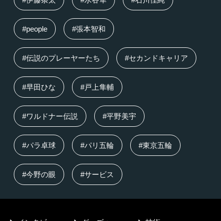
#people
#張本智和
#伝説のプレーヤーたち
#セカンドキャリア
#早田ひな
#戸上隼輔
#ワルドナー伝説
#平野美宇
#パラ卓球
#パリ五輪
#東京五輪
#今野の眼
#サービス