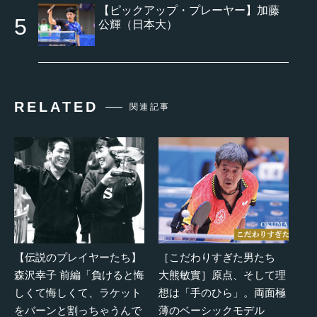
【ピックアップ・プレーヤー】加藤
公輝（日本大）
RELATED
関連記事
【伝説のプレイヤーたち】
［こだわりすぎた男たち
森沢幸子 前編「負けると悔
大熊敏實］原点、そして理
しくて悔しくて、ラケット
想は「手のひら」。両面極
をバーンと割っちゃうんで
薄のベーシックモデル