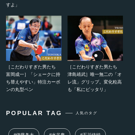
すよ」
［こだわりすぎた男たち
［こだわりすぎた男たち
富岡成一］「シェークに持
津島靖武］唯一無二の「オ
ち替えやすい」特注カーボ
レ流」グリップ。変化粒高
ンの丸型ペン
も「私にピッタリ」
POPULAR TAG
人気のタグ
#伊藤条太
#水谷隼
#石川佳純