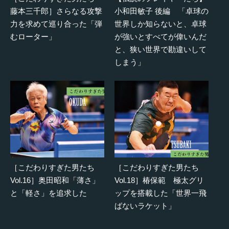
藤本三千郎］さらなる攻撃
小和田敏子 後編 「卓球の
力を求めて巡り合った「弾
世界しか知らないと、卓球
むローター」
が強いとすべてが偉いんだ
と、狭い世界で勘違いして
しまう」
［こだわりすぎた男たち
［こだわりすぎた男たち
Vol.16］奥田昭和「薄さ」
Vol.18］椿保範 極太グリ
と「軽さ」を追求した
ップを搭載した「世界一飛
ばないラケット」