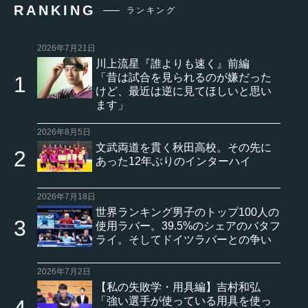
RANKING
ランキング
2026年7月21日
川上流星『誰よりも速く』前編
「昔は試合を見られるのが嫌だった
けど、最近は逆に見てほしいと思い
ます」
2026年8月5日
文武両道を貫く秋田高校。その先に
あった12年ぶりのインターハイ
2026年7月18日
世界ランキング男子のトップ100人の
使用ラバー。39.5%のシェアのバタフ
ライ。そしてドイツラバーとの争い
2026年7月2日
【私の失敗学・用具編】吉村和弘
「強い選手が使っている用具を使っ