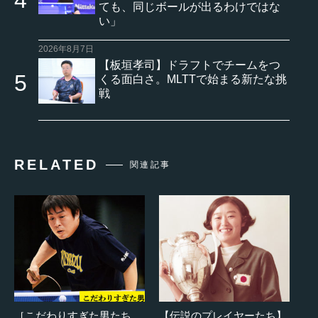
ても、同じボールが出るわけではな
い」
2026年8月7日
【板垣孝司】ドラフトでチームをつ
くる面白さ。MLTTで始まる新たな挑
戦
RELATED
関連記事
［こだわりすぎた男たち
【伝説のプレイヤーたち】