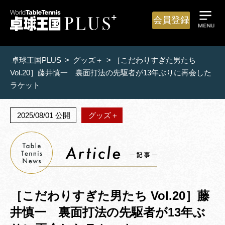
会員登録
卓球王国PLUS
>
グッズ＋
>
［こだわりすぎた男たち
Vol.20］藤井慎一 裏面打法の先駆者が13年ぶりに再会した
ラケット
2025/08/01 公開
グッズ＋
［こだわりすぎた男たち Vol.20］藤
井慎一 裏面打法の先駆者が13年ぶ