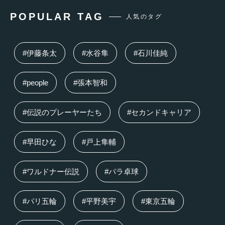
POPULAR TAG
人気のタグ
#伊藤条太
#水谷隼
#石川佳純
#people
#張本智和
#伝説のプレーヤーたち
#セカンドキャリア
#早田ひな
#戸上隼輔
#ワルドナー伝説
#パラ卓球
#パリ五輪
#平野美宇
#東京五輪