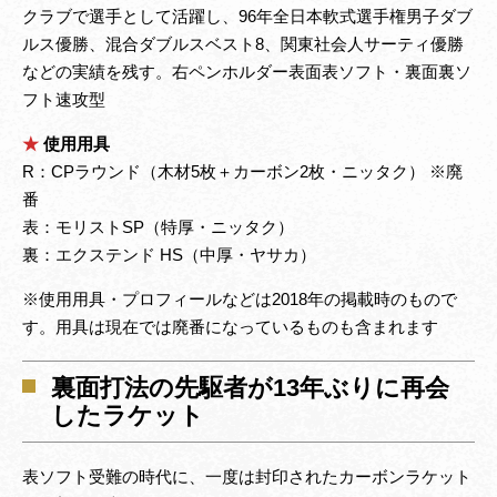
クラブで選手として活躍し、96年全日本軟式選手権男子ダブ
ルス優勝、混合ダブルスベスト8、関東社会人サーティ優勝
などの実績を残す。右ペンホルダー表面表ソフト・裏面裏ソ
フト速攻型
★
使用用具
R：CPラウンド（木材5枚＋カーボン2枚・ニッタク） ※廃
番
表：モリストSP（特厚・ニッタク）
裏：エクステンド HS（中厚・ヤサカ）
※使用用具・プロフィールなどは2018年の掲載時のもので
す。用具は現在では廃番になっているものも含まれます
裏面打法の先駆者が13年ぶりに再会
したラケット
表ソフト受難の時代に、一度は封印されたカーボンラケット