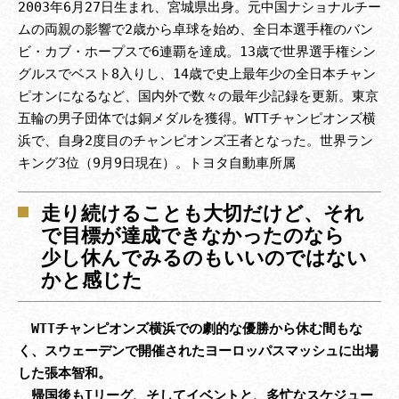
2003年6月27日生まれ、宮城県出身。元中国ナショナルチー
ムの両親の影響で2歳から卓球を始め、全日本選手権のバン
ビ・カブ・ホープスで6連覇を達成。13歳で世界選手権シン
グルスでベスト8入りし、14歳で史上最年少の全日本チャン
ピオンになるなど、国内外で数々の最年少記録を更新。東京
五輪の男子団体では銅メダルを獲得。WTTチャンピオンズ横
浜で、自身2度目のチャンピオンズ王者となった。世界ラン
キング3位（9月9日現在）。トヨタ自動車所属
走り続けることも大切だけど、それ
で目標が達成できなかったのなら
少し休んでみるのもいいのではない
かと感じた
WTTチャンピオンズ横浜での劇的な優勝から休む間もな
く、スウェーデンで開催されたヨーロッパスマッシュに出場
した張本智和。

　帰国後もTリーグ、そしてイベントと、多忙なスケジュー