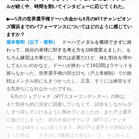
ルが続く中、時間を割いてインタビューに応じてくれた。
●――5月の世界選手権ドーハ大会から8月のWTTチャンピオン
ズ横浜までのパフォーマンスについてはどのように感じてい
ますか？
張本智和（以下・智和）
　ドーハでメダルを獲得できずに終
わって、自分の卓球に対する考え方を180度変えました。も
ちろん練習は大事だし、努力は必要だけど、休む割合を増や
してもいいのかなと。ドーハが終わって10日間はラケットを
握らなかった。世界選手権の同士討ち（戸上隼輔戦）での敗
戦はメンタル的にもきつかったし、正直、すぐには練習をす
る気持ちになれなかったですね。

　6月のリュブリャナ（WTTスターコンテンダー）の時は、
まだ気持ち的に完全に回復していなくて、試合をしながら少
しずつ戻していけるように努めていましたが、また戸上選手
に負けてしまった。次の大会のザグレブ（WTTコンテンダ
ー）では60％くらい戻ってきて、再び戸上選手との対戦が決
まった時は、「さすがに3連敗はできない」と、そこからエ