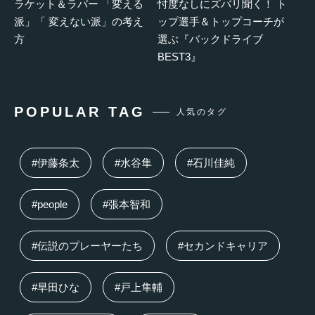
ラケット＆ラバー 「変える
忖度なしにズバリ聞く！ ト
派」「 変えない派」の考え
ップ選手＆トップコーチが
方
選ぶ『バックドライブ
BEST3』
POPULAR TAG
人気のタグ
#伊藤条太
#水谷隼
#石川佳純
#people
#張本智和
#伝説のプレーヤーたち
#セカンドキャリア
#早田ひな
#戸上隼輔