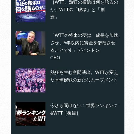
［WTT、熱狂の横浜は何を語るの
か］WTTの「破壊」と「創
造」
「WTTの将来の夢は、成長を加速
させ、5年以内に賞金を倍増させ
ることです」デイントン
CEO
熱狂を生む空間演出。WTTが変え
た卓球観戦の新たなムーブメント
今さら聞けない！世界ランキング
&WTT［後編］