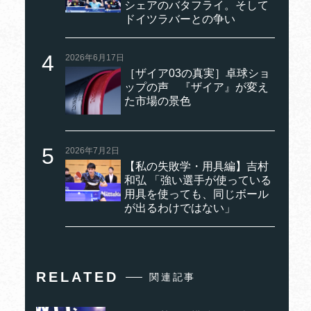
シェアのバタフライ。そして
ドイツラバーとの争い
2026年6月17日
［ザイア03の真実］卓球ショ
ップの声 『ザイア』が変え
た市場の景色
2026年7月2日
【私の失敗学・用具編】吉村
和弘 「強い選手が使っている
用具を使っても、同じボール
が出るわけではない」
RELATED
関連記事