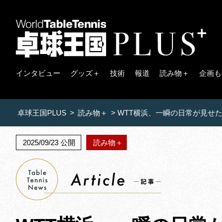
インタビュー
グッズ＋
技術
報道
読み物＋
企画も
卓球王国PLUS
>
読み物＋
>
WTT横浜、一瞬の日常が見
2025/09/23 公開
読み物＋