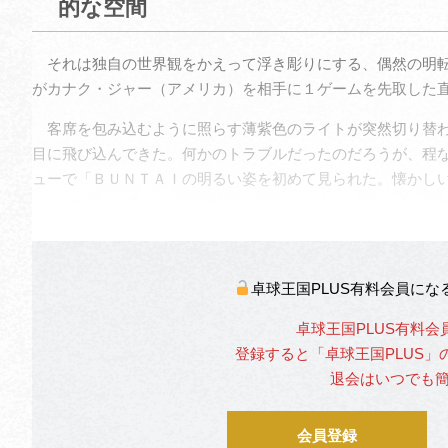
的な空間
それは独自の世界観をかえって浮き彫りにする、偶然の明転
がカナク・ジャー（アメリカ）を相手に１ゲームを先取した
客席を包み込むように照らす薄紫色のライトが突然切り替わ
目に飛び込んできた。何かのトラブルだったのだろうが、程
ューで「ＢＵＮＴＡＩの明るい姿を初めて見られた。懐かし
卓球王国PLUS有料会員に
卓球王国PLUS有料会
登録すると「卓球王国PLUS
退会はいつでも
会員登録