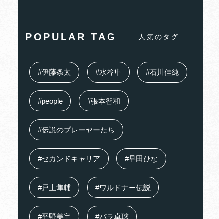
POPULAR TAG
人気のタグ
#伊藤条太
#水谷隼
#石川佳純
#people
#張本智和
#伝説のプレーヤーたち
#セカンドキャリア
#早田ひな
#戸上隼輔
#ワルドナー伝説
#平野美宇
#パラ卓球