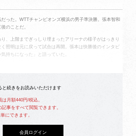
だった。WTTチャンピオンズ横浜の男子準決勝。張本智和
直後のことだ。
り、上階までぎっしり埋まったアリーナの様子がはっきり
なく照明は元に戻って試合は再開。張本は快勝後のインタビ
い気持ちになった」と語っていた。
なると続きをお読みいただけます
員は月額440円/税込。
」の記事をすべて閲覧できます。
簡単にできます。
会員ログイン