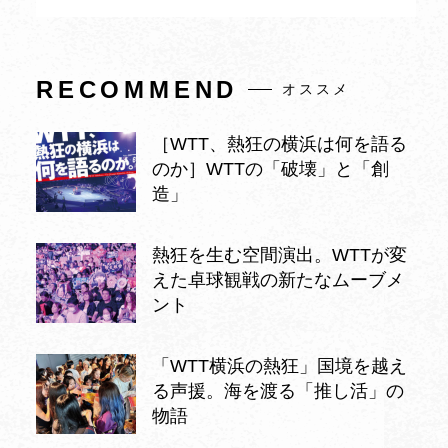
RECOMMEND
オススメ
［WTT、熱狂の横浜は何を語る
のか］WTTの「破壊」と「創
造」
熱狂を生む空間演出。WTTが変
えた卓球観戦の新たなムーブメ
ント
「WTT横浜の熱狂」国境を越え
る声援。海を渡る「推し活」の
物語