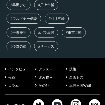
#早田ひな
#戸上隼輔
#ワルドナー伝説
#パリ五輪
#平野美宇
#パラ卓球
#東京五輪
#今野の眼
#サービス
インタビュー
グッズ＋
技術
報道
読み物＋
企画もの
コラム
その他
卓球王国WEB