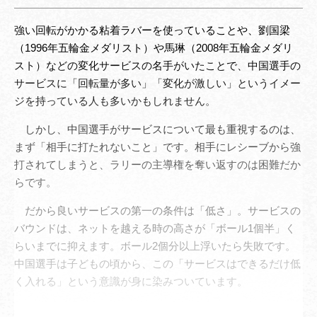
強い回転がかかる粘着ラバーを使っていることや、劉国梁
（1996年五輪金メダリスト）や馬琳（2008年五輪金メダリ
スト）などの変化サービスの名手がいたことで、中国選手の
サービスに「回転量が多い」「変化が激しい」というイメー
ジを持っている人も多いかもしれません。
しかし、中国選手がサービスについて最も重視するのは、
まず「相手に打たれないこと」です。相手にレシーブから強
打されてしまうと、ラリーの主導権を奪い返すのは困難だか
らです。
だから良いサービスの第一の条件は「低さ」。サービスの
バウンドは、ネットを越える時の高さが「ボール1個半」く
らいまでに抑えます。ボール2個分以上浮いたら失敗です。
中国選手は子どもの頃から、この「サービスはできるだけ低
く入れる」という意識が身に染みついています。