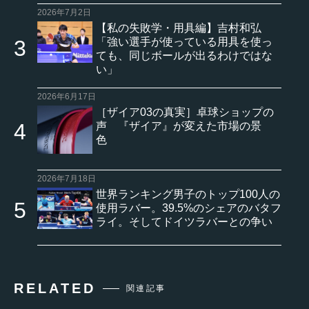
2026年7月2日
【私の失敗学・用具編】吉村和弘
「強い選手が使っている用具を使っ
ても、同じボールが出るわけではな
い」
2026年6月17日
［ザイア03の真実］卓球ショップの
声 『ザイア』が変えた市場の景
色
2026年7月18日
世界ランキング男子のトップ100人の
使用ラバー。39.5%のシェアのバタフ
ライ。そしてドイツラバーとの争い
RELATED
関連記事