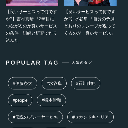
【良いサービスって何です
【良いサービスって何です
か?】吉村真晴 「3球目に
か?】水谷隼 「自分の予測
つながるのが良いサービス
どおりのレシーブが返って
の条件。訓練と研究で作り
くるのが、良いサービス」
込んだ」
POPULAR TAG
人気のタグ
#伊藤条太
#水谷隼
#石川佳純
#people
#張本智和
#伝説のプレーヤーたち
#セカンドキャリア