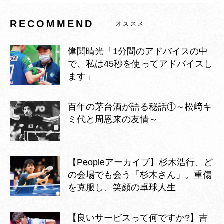
RECOMMEND
オススメ
偉関晴光「1分間のアドバイスの中
で、私は45秒を使ってアドバイスし
ます」
百年の茅台酒が語る秘話①～松﨑キ
ミ代と周恩来の友情～
【Peopleアーカイブ】杉木浩行、ど
の会場でも会う「杉木さん」。重傷
を克服し、笑顔の卓球人生
【良いサービスって何ですか?】吉