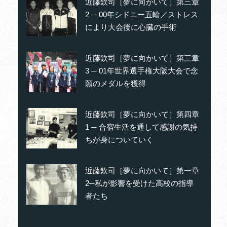
近藤欽司［夢に向かいて］第三章
2 ─ 00年シドニー五輪／ストレス
により大会後に心臓の手術
近藤欽司［夢に向かいて］第三章
3 ─ 01年世界選手権大阪大会で念
願のメダルを獲得
近藤欽司［夢に向かいて］第四章
1 ─ 合宿生活を通して感謝の気持
ちが身についていく
近藤欽司［夢に向かいて］第一章
2─私が影響を受けた高校の指導
者たち