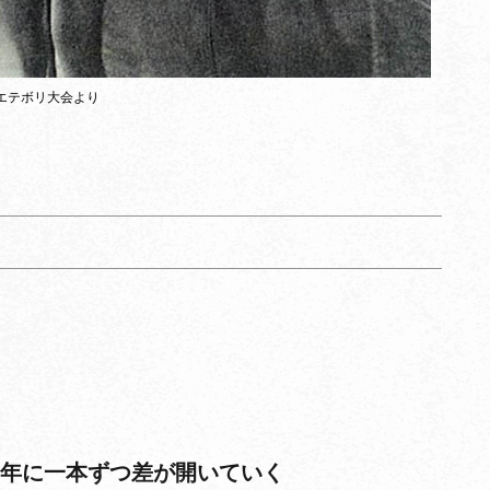
エテボリ大会より
一年に一本ずつ差が開いていく