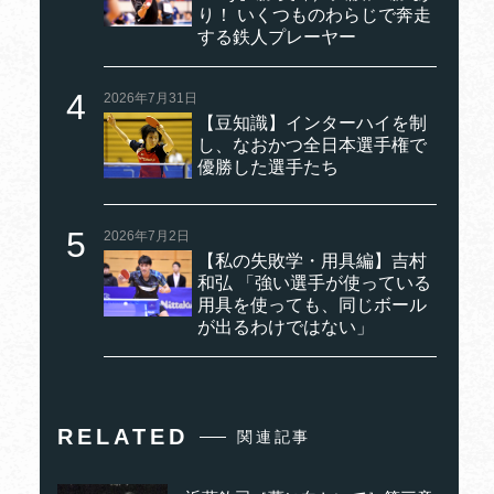
り！ いくつものわらじで奔走
する鉄人プレーヤー
2026年7月31日
【豆知識】インターハイを制
し、なおかつ全日本選手権で
優勝した選手たち
2026年7月2日
【私の失敗学・用具編】吉村
和弘 「強い選手が使っている
用具を使っても、同じボール
が出るわけではない」
RELATED
関連記事