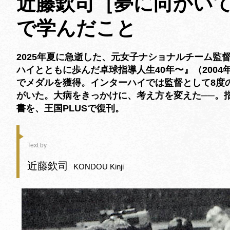
近藤欽司［夢に向かいて］
で学んだこと
2025年夏に急逝した、元女子ナショナルチーム監
ハイとともに歩んだ卓球指導人生40年〜』（2004
でメダルを獲得。インターハイでは監督として8度
がいた。大病をきっかけに、考え方を変えた──。
書を、王国PLUSで復刊。
Text by
近藤欽司
KONDOU Kinji