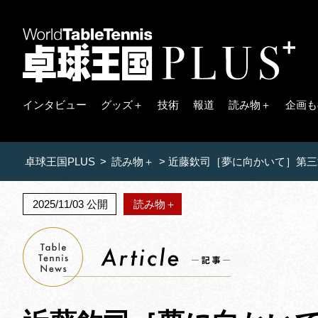
インタビュー
グッズ＋
技術
報道
読み物＋
企画も
卓球王国PLUS
>
読み物＋
>
近藤欽司［夢に向かいて］第三章
2025/11/03 公開
読み物＋