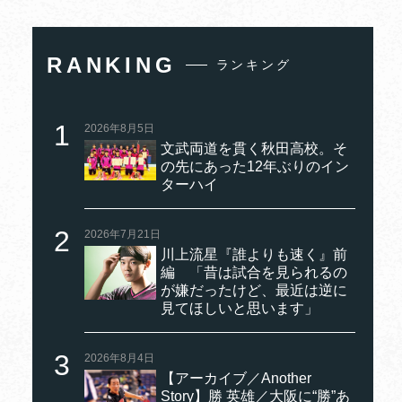
RANKING
ランキング
2026年8月5日
文武両道を貫く秋田高校。そ
の先にあった12年ぶりのイン
ターハイ
2026年7月21日
川上流星『誰よりも速く』前
編 「昔は試合を見られるの
が嫌だったけど、最近は逆に
見てほしいと思います」
2026年8月4日
【アーカイブ／Another
Story】勝 英雄／大阪に“勝”あ