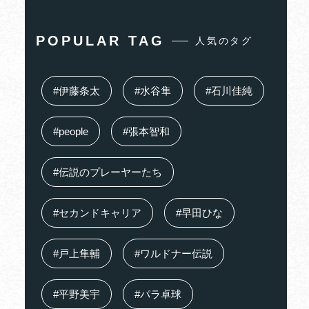
POPULAR TAG
人気のタグ
#伊藤条太
#水谷隼
#石川佳純
#people
#張本智和
#伝説のプレーヤーたち
#セカンドキャリア
#早田ひな
#戸上隼輔
#ワルドナー伝説
#平野美宇
#パラ卓球