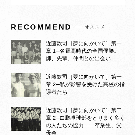
RECOMMEND
オススメ
近藤欽司［夢に向かいて］第一
章 1─名電高時代の全国優勝。
師、先輩、仲間との出会い
近藤欽司［夢に向かいて］第一
章 2─私が影響を受けた高校の指
導者たち
近藤欽司［夢に向かいて］第二
章 2─白鵬卓球部をとりまく多く
の人たちの協力——卒業生、父
母会