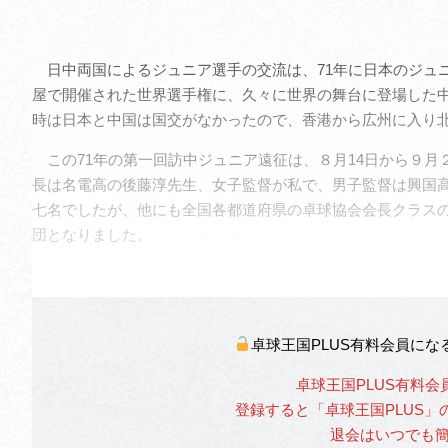
日中両国によるジュニア選手の交流は、71年に日本のジュ
屋で開催された世界選手権に、久々に世界の舞台に登場した
時は日本と中国は国交がなかったので、香港から広州に入り
この71年の第一回訪中ジュニア遠征は、８月14日から９月
長は名電高の後藤淳先生、女子監督が私で、男子監督は興国
七名でしたが、他にも全国各都道府県の卓球協会会長クラス
団となりました。
卓球王国PLUS有料会員に
卓球王国PLUS有料会
登録すると「卓球王国PLUS
退会はいつでも