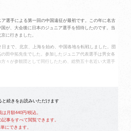
ニア選手による第一回の中国遠征が最初です。この年に名古
中国が、大会後に日本のジュニア選手を招待したのです。当
北京に行きました。
２日まで、北京、上海を始め、中国各地を転戦しました。団
高の田中拓先生でした。参加したジュニア代表選手は男女各
の方々が参観団として同行したため、総勢五十名近い大選手
なると続きをお読みいただけます
員は月額440円/税込。
」の記事をすべて閲覧できます。
簡単にできます。