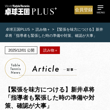
会員登録
卓球王国PLUS
>
読み物＋
>
【緊張を味方につける】新井
卓将「指導者も緊張した時の準備や対策、確認が大事」
2025/12/01 公開
読み物＋
【緊張を味方につける】新井卓将
「指導者も緊張した時の準備や対
策、確認が大事」