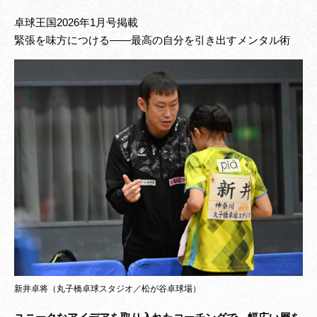
卓球王国2026年1月号掲載
緊張を味方につける——最高の自分を引き出すメンタル術
新井卓将（丸子橋卓球スタジオ／松が谷卓球場）