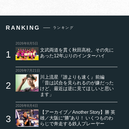
RANKING
ランキング
2026年8月5日
文武両道を貫く秋田高校。その先に
あった12年ぶりのインターハイ
2026年7月21日
川上流星『誰よりも速く』前編
「昔は試合を見られるのが嫌だった
けど、最近は逆に見てほしいと思い
ます」
2026年8月4日
【アーカイブ／Another Story】勝 英
雄／大阪に“勝”あり！ いくつものわ
らじで奔走する鉄人プレーヤー