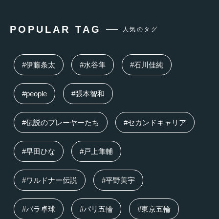
POPULAR TAG
人気のタグ
#伊藤条太
#水谷隼
#石川佳純
#people
#張本智和
#伝説のプレーヤーたち
#セカンドキャリア
#早田ひな
#戸上隼輔
#ワルドナー伝説
#平野美宇
#パラ卓球
#パリ五輪
#東京五輪