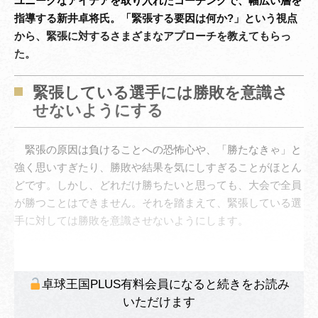
ユニークなアイデアを取り入れたコーチングで、幅広い層を
指導する新井卓将氏。「緊張する要因は何か?」という視点
から、緊張に対するさまざまなアプローチを教えてもらっ
た。
緊張している選手には勝敗を意識さ
せないようにする
緊張の原因は負けることへの恐怖心や、「勝たなきゃ」と
強く思いすぎたり、勝敗や結果を気にしすぎることがほとん
どです。しかし、どれだけ勝ちたいと思っても、大会で全員
が勝つことはできません。それを踏まえて、緊張している選
手に対しては勝敗を意識させないようにします。
卓球王国PLUS有料会員になると続きをお読み
いただけます