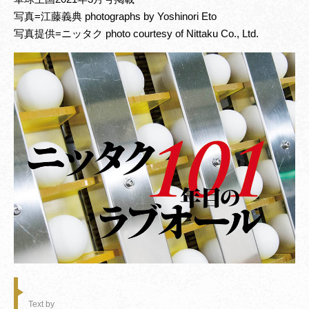
写真=江藤義典 photographs by Yoshinori Eto
写真提供=ニッタク photo courtesy of Nittaku Co., Ltd.
Text by