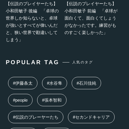
【伝説のプレイヤーたち】
【伝説のプレイヤーたち】
小和田敏子 後編 「卓球の
小和田敏子 前編 「卓球が
世界しか知らないと、卓球
面白くて、面白くてしょう
が強いとすべてが偉いんだ
がなかったです。練習がも
と、狭い世界で勘違いして
のすごく楽しかった」
しまう」
POPULAR TAG
人気のタグ
#伊藤条太
#水谷隼
#石川佳純
#people
#張本智和
#伝説のプレーヤーたち
#セカンドキャリア