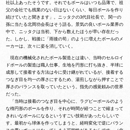
社以上あったそうです。それでもボールはいつも品薄で、祖
父の会社でも残業のない日はないくらい、毎日ボールを作り
続けていたと聞きます」。ニッタクの3代目社長で、関一の
孫に当たる北岡功会長はそう語る。景気の良いボール業界の
中で、ニッタクは当初、下から数えたほうが早い存在だっ
た。しかし、戦後に「雨後の筍」のように増えたボールのメ
ーカーは、次々に姿を消していく。
現在の機械化されたボール製造とは違い、当時のセルロイ
ドボールの製造は職人仕事。生地を円形に打ち抜き、半球に
成形して接着する方法は今に受け継がれているが、接着する
つなぎ目を均一の厚さにするため、湯煎しながら押すことで
厚さのバランスを取っていたという。指先の感覚頼みの世界
だった。
「当時は接着のつなぎ目を中心に、ラグビーボールのよう
な楕円形のボールを作り、それが時間が経つことで縮まって
きれいなボールになるというすごい技術があったらしいで
す。最初から球体を作ってしまうと、経時変化で逆にバラン