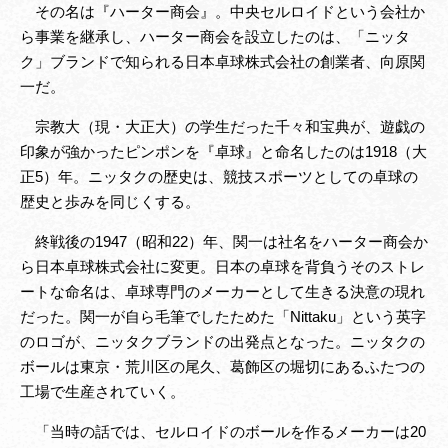
その名は『ハーター商会』。中央セルロイドという会社か
ら事業を継承し、ハーター商会を設立したのは、「ニッタ
ク」ブランドで知られる日本卓球株式会社の創業者、向原関
一だ。
宗教大（現・大正大）の学生だった千々和宝典が、遊戯の
印象が強かったピンポンを『卓球』と命名したのは1918（大
正5）年。ニッタクの歴史は、競技スポーツとしての卓球の
歴史と歩みを同じくする。
終戦後の1947（昭和22）年、関一は社名をハーター商会か
ら日本卓球株式会社に変更。日本の卓球を背負うそのストレ
ートな命名は、卓球専門のメーカーとして生きる決意の現れ
だった。関一が自ら毛筆でしたためた「Nittaku」という英字
のロゴが、ニッタクブランドの出発点となった。ニッタクの
ボールは東京・荒川区の尾久、葛飾区の堀切にあるふたつの
工場で生産されていく。
「当時の話では、セルロイドのボールを作るメーカーは20