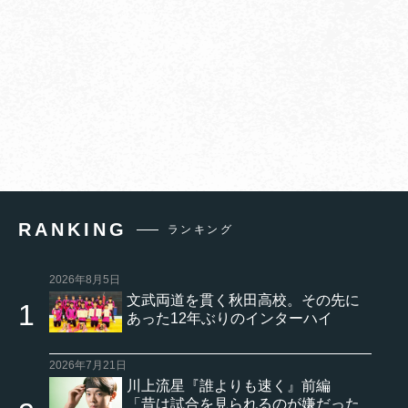
RANKING
ランキング
2026年8月5日
文武両道を貫く秋田高校。その先に
あった12年ぶりのインターハイ
2026年7月21日
川上流星『誰よりも速く』前編
「昔は試合を見られるのが嫌だった