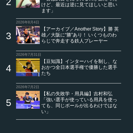
けど、最近は逆に見てほしいと思い
ます」
2026年8月4日
【アーカイブ／Another Story】勝 英
雄／大阪に“勝”あり！ いくつものわ
らじで奔走する鉄人プレーヤー
2026年7月31日
【豆知識】インターハイを制し、な
おかつ全日本選手権で優勝した選手
たち
2026年7月2日
【私の失敗学・用具編】吉村和弘
「強い選手が使っている用具を使っ
ても、同じボールが出るわけではな
い」