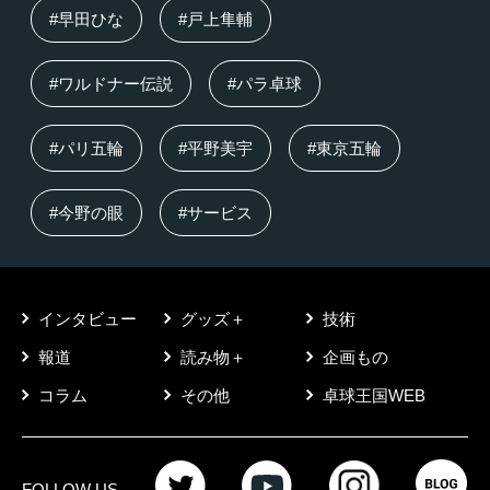
#早田ひな
#戸上隼輔
#ワルドナー伝説
#パラ卓球
#パリ五輪
#平野美宇
#東京五輪
#今野の眼
#サービス
インタビュー
グッズ＋
技術
報道
読み物＋
企画もの
コラム
その他
卓球王国WEB
FOLLOW US