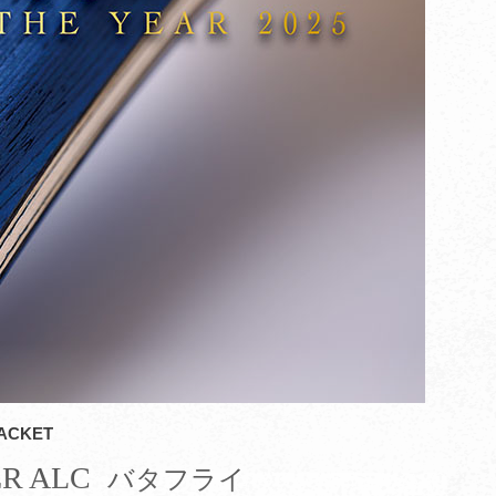
CKET
 ALC
バタフライ