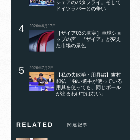
シェアのバタフライ。そして
ドイツラバーとの争い
2026年6月17日
［ザイア03の真実］卓球ショ
ップの声 『ザイア』が変え
た市場の景色
2026年7月2日
【私の失敗学・用具編】吉村
和弘 「強い選手が使っている
用具を使っても、同じボール
が出るわけではない」
RELATED
関連記事