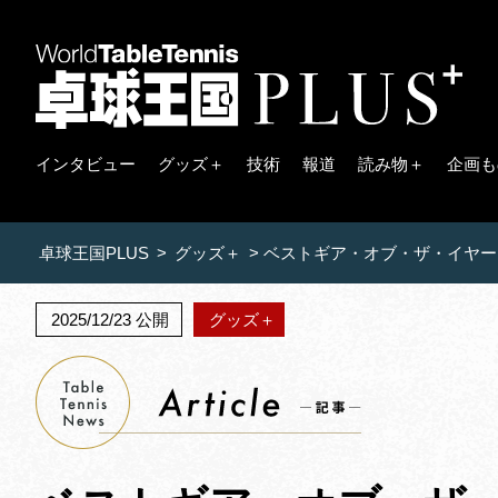
インタビュー
グッズ＋
技術
報道
読み物＋
企画も
卓球王国PLUS
>
グッズ＋
>
ベストギア・オブ・ザ・イヤー【
2025/12/23 公開
グッズ＋