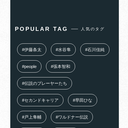
POPULAR TAG
人気のタグ
#伊藤条太
#水谷隼
#石川佳純
#people
#張本智和
#伝説のプレーヤーたち
#セカンドキャリア
#早田ひな
#戸上隼輔
#ワルドナー伝説