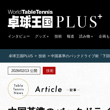
インタビュー
グッズ＋
技術
報道
読み物＋
企画も
卓球王国PLUS
>
技術
>
中国基準のバックドライブ術「下回
2026/02/13 公開
技術