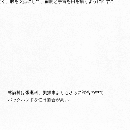
く、肘を支点にして、前腕と手首を円を描くように回すこ
林詩棟は張継科、樊振東よりもさらに試合の中で
バックハンドを使う割合が高い