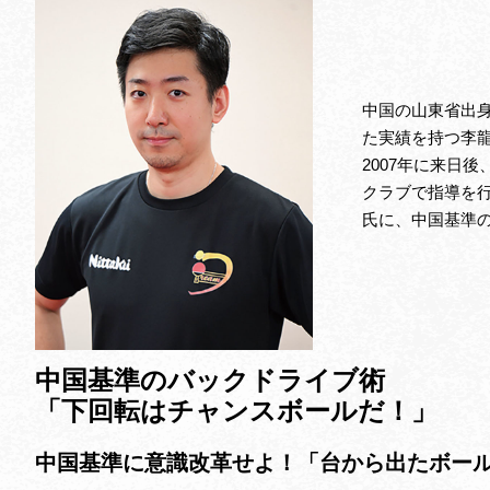
中国の山東省出
た実績を持つ李
2007年に来日
クラブで指導を
氏に、中国基準
中国基準のバックドライブ術
「下回転はチャンスボールだ！」
中国基準に意識改革せよ！「台から出たボー