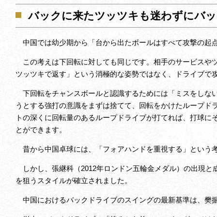
バックに来たツッツキも迷わずにバッ
中国では幼少期から「台から出たボールはすべて攻撃の起点
この考えは下回転に対しても同じです。相手のサービスやツ
ツッツキで返す」という消極的な姿勢ではなく、ドライブで
下回転をチャンスボールと認識するためには「ミスをしない
うとする強打の意識をまずは捨てて、回転をかけたループド
トの深くに回転量のあるループドライブが打てれば、打球に
とができます。
昔から中国卓球には、「フォアハンドを重視する」という考
しかし、張継科（2012年ロンドン五輪金メダル）の出現と
を狙うスタイルが確立されました。
中国におけるバックドライブのスイングの最新基準は、樊振