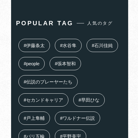
POPULAR TAG
人気のタグ
#伊藤条太
#水谷隼
#石川佳純
#people
#張本智和
#伝説のプレーヤーたち
#セカンドキャリア
#早田ひな
#戸上隼輔
#ワルドナー伝説
#パリ五輪
#平野美宇