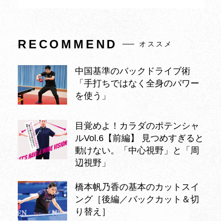
RECOMMEND
オススメ
中国基準のバックドライブ術
「手打ちではなく全身のパワー
を使う」
目覚めよ！カラダのポテンシャ
ルVol.6【前編】 見つめすぎると
動けない。「中心視野」と「周
辺視野」
橋本帆乃香の基本のカットスイ
ング［後編／バックカット＆切
り替え］