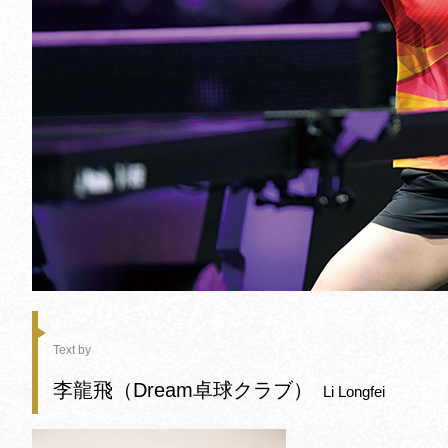
Text by
李龍飛（Dream卓球クラブ）
Li Longfei