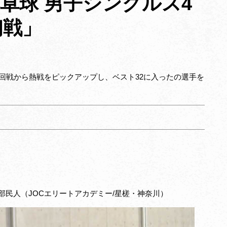
全日本卓球 男子シングルス4
初戦」
回戦から熱戦をピックアップし、ベスト32に入ったの選手を
部民人（JOCエリートアカデミー/星槎
・神奈川
）