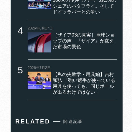
100人の使用ラバー。39.5%の
シェアのバタフライ。そして
ドイツラバーとの争い
2026年6月17日
［ザイア03の真実］卓球ショ
ップの声 『ザイア』が変え
た市場の景色
2026年7月2日
【私の失敗学・用具編】吉村
和弘 「強い選手が使っている
用具を使っても、同じボール
が出るわけではない」
RELATED
関連記事