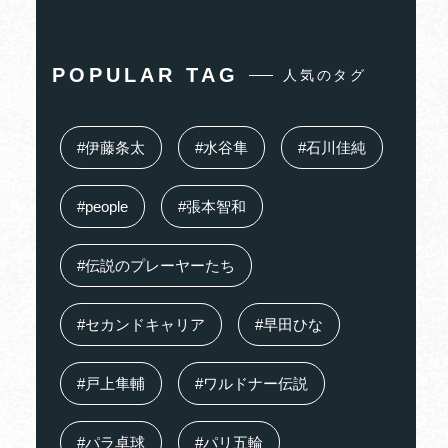
POPULAR TAG
人気のタグ
#伊藤条太
#水谷隼
#石川佳純
#people
#張本智和
#伝説のプレーヤーたち
#セカンドキャリア
#早田ひな
#戸上隼輔
#ワルドナー伝説
#パラ卓球
#パリ五輪