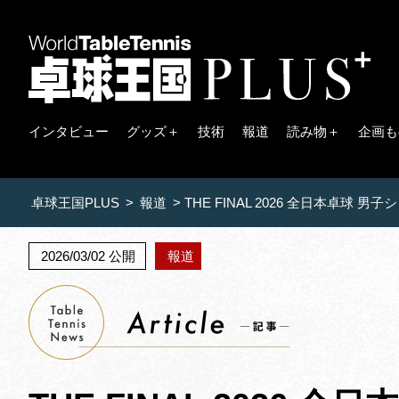
インタビュー
グッズ＋
技術
報道
読み物＋
企画も
卓球王国PLUS
>
報道
>
THE FINAL 2026 全日本卓球
2026/03/02 公開
報道