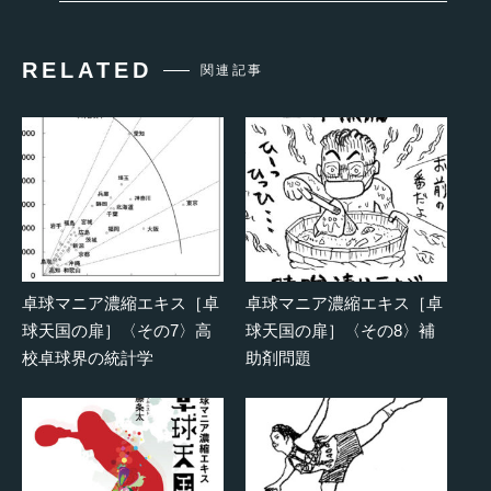
RELATED
関連記事
卓球マニア濃縮エキス［卓
卓球マニア濃縮エキス［卓
球天国の扉］〈その7〉高
球天国の扉］〈その8〉補
校卓球界の統計学
助剤問題