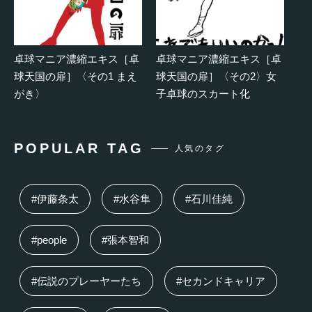
卓球マニア濃縮エキス［卓
卓球マニア濃縮エキス［卓
球天国の扉］〈その1 まえ
球天国の扉］〈その2〉女
がき〉
子卓球のスカート化
POPULAR TAG
人気のタグ
#伊藤条太
#水谷隼
#石川佳純
#people
#張本智和
#伝説のプレーヤーたち
#セカンドキャリア