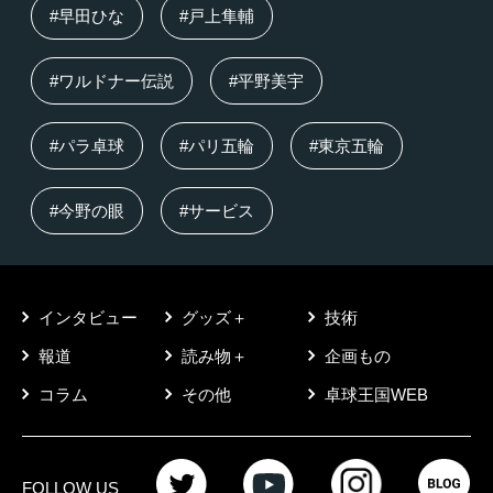
#早田ひな
#戸上隼輔
#ワルドナー伝説
#平野美宇
#パラ卓球
#パリ五輪
#東京五輪
#今野の眼
#サービス
インタビュー
グッズ＋
技術
報道
読み物＋
企画もの
コラム
その他
卓球王国WEB
FOLLOW US