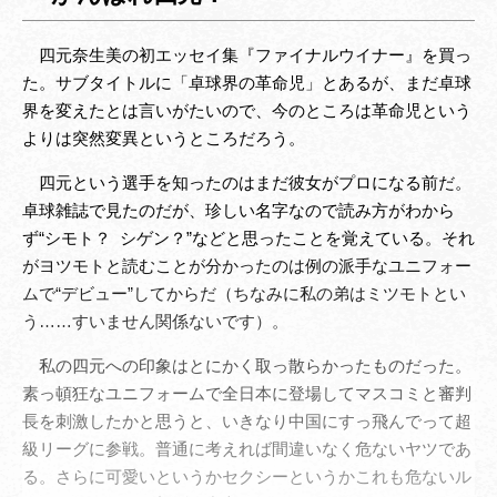
四元奈生美の初エッセイ集『ファイナルウイナー』を買っ
た。サブタイトルに「卓球界の革命児」とあるが、まだ卓球
界を変えたとは言いがたいので、今のところは革命児という
よりは突然変異というところだろう。
四元という選手を知ったのはまだ彼女がプロになる前だ。
卓球雑誌で見たのだが、珍しい名字なので読み方がわから
ず“シモト？ シゲン？”などと思ったことを覚えている。それ
がヨツモトと読むことが分かったのは例の派手なユニフォー
ムで“デビュー”してからだ（ちなみに私の弟はミツモトとい
う……すいません関係ないです）。
私の四元への印象はとにかく取っ散らかったものだった。
素っ頓狂なユニフォームで全日本に登場してマスコミと審判
長を刺激したかと思うと、いきなり中国にすっ飛んでって超
級リーグに参戦。普通に考えれば間違いなく危ないヤツであ
る。さらに可愛いというかセクシーというかこれも危ないル