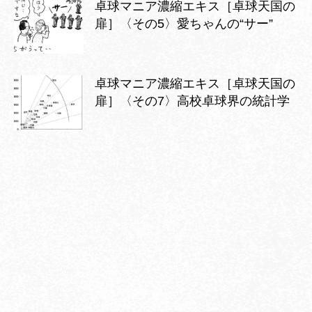
卓球マニア濃縮エキス［卓球天国の
扉］〈その5〉愛ちゃんの“サー”
卓球マニア濃縮エキス［卓球天国の
扉］〈その7〉高校卓球界の統計学