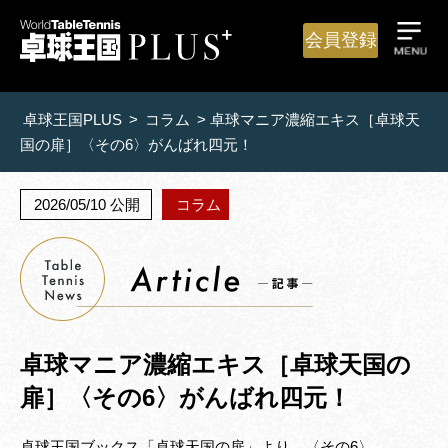
会員登録
卓球王国PLUS
>
コラム
>
卓球マニア濃縮エキス［卓球天
国の扉］〈その6〉がんばれ四元！
2026/05/10 公開
コラム
卓球マニア濃縮エキス［卓球天国の
扉］〈その6〉がんばれ四元！
卓球王国ブックス「卓球天国の扉」より 〈その6〉