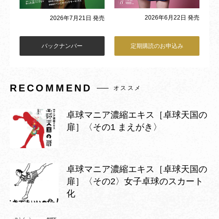
2026年6月22日 発売
2026年7月21日 発売
バックナンバー
定期購読のお申込み
RECOMMEND
オススメ
卓球マニア濃縮エキス［卓球天国の
扉］〈その1 まえがき〉
卓球マニア濃縮エキス［卓球天国の
扉］〈その2〉女子卓球のスカート
化