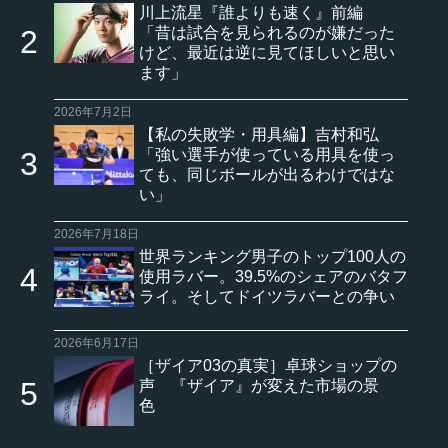
川上流星『誰よりも速く』前編
「昔は試合を見られるのが嫌だった
けど、最近は逆に見てほしいと思い
ます」
2026年7月2日
【私の失敗学・用具編】吉村和弘
「強い選手が使っている用具を使っ
ても、同じボールが出るわけではな
い」
2026年7月18日
世界ランキング男子のトップ100人の
使用ラバー。39.5%のシェアのバタフ
ライ。そしてドイツラバーとの争い
2026年6月17日
［ザイア03の真実］卓球ショップの
声 『ザイア』が変えた市場の景
色