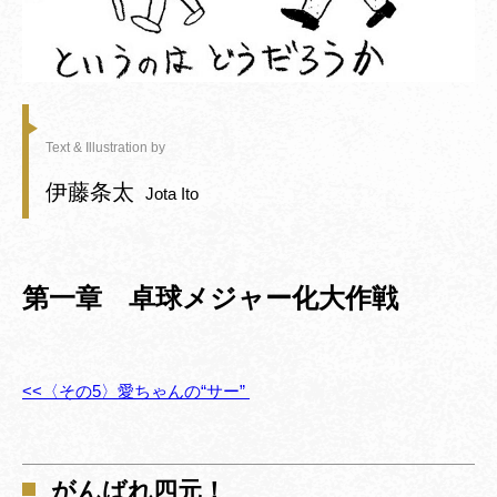
Text & Illustration by
伊藤条太
Jota Ito
第一章 卓球メジャー化大作戦
<<〈その5〉愛ちゃんの“サー”
がんばれ四元！