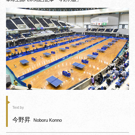
Text by
今野昇
Noboru Konno