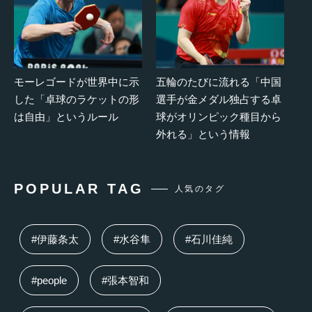
モーレゴードが世界中に示
五輪のたびに流れる「中国
した「卓球のラケットの形
選手が金メダル独占する卓
は自由」というルール
球がオリンピック種目から
外れる」という情報
POPULAR TAG
人気のタグ
#伊藤条太
#水谷隼
#石川佳純
#people
#張本智和