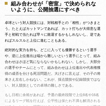
組み合わせが「密室」で決められな
いように、公開抽選にすべき
卓球という対人競技には、対戦相手との「相性」がつきまと
う。たとえばカットマンであれば、カット打ちが大得意な選
手と初戦で当たれば早々に敗退するかもしれないし、逆であ
ればスルスルと上位に進むこともある。
絶対的な実力を持ち、どこに入っても優勝するという選手
や、逆に上位進出は端から難しいという選手にとって、組み
合わせはさほど気にならないかもしれない。しかし、大部分
の選手やチームにとって、組み合わせは上位進出や代表権獲
得の成否を分ける死活問題だ。大げさに言えば、その子の将
来さえ左右しかねない。これが、採点競技や記録競技ではな
い、対人競技としての卓球の難しさである。
もし日程に余裕があれば、予選の最終段階で上位8名や16名
によるリーグ戦を行えば、公平性は保たれ不満も解消される