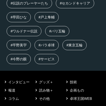
#伝説のプレーヤーたち
#セカンドキャリア
#早田ひな
#戸上隼輔
#ワルドナー伝説
#パリ五輪
#平野美宇
#パラ卓球
#東京五輪
#今野の眼
#サービス
インタビュー
グッズ＋
技術
報道
読み物＋
企画もの
コラム
その他
卓球王国WEB