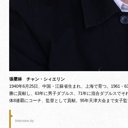
張燮林 チャン・シィエリン
1940年6月25日、中国・江蘇省生まれ、上海で育つ。1961・
勝に貢献し、63年に男子ダブルス、71年に混合ダブルスでそ
体8連覇にコーチ、監督として貢献。95年天津大会まで女子
Interview by