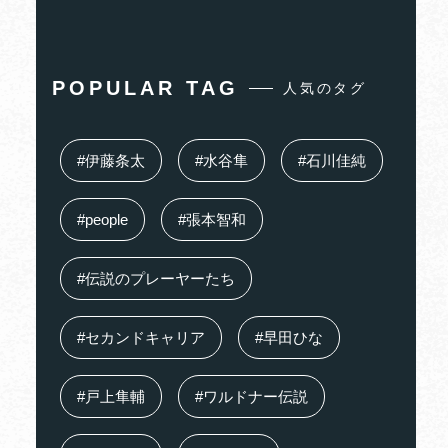
POPULAR TAG
人気のタグ
#伊藤条太
#水谷隼
#石川佳純
#people
#張本智和
#伝説のプレーヤーたち
#セカンドキャリア
#早田ひな
#戸上隼輔
#ワルドナー伝説