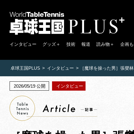
インタビュー
グッズ＋
技術
報道
読み物＋
企画も
卓球王国PLUS
>
インタビュー
>
［魔球を操った男］張燮林
2026/05/19 公開
インタビュー