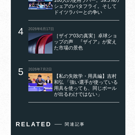
100人の使用ラバー。39.5%の
シェアのバタフライ。そして
ドイツラバーとの争い
2026年6月17日
［ザイア03の真実］卓球ショ
ップの声 『ザイア』が変え
た市場の景色
2026年7月2日
【私の失敗学・用具編】吉村
和弘 「強い選手が使っている
用具を使っても、同じボール
が出るわけではない」
RELATED
関連記事