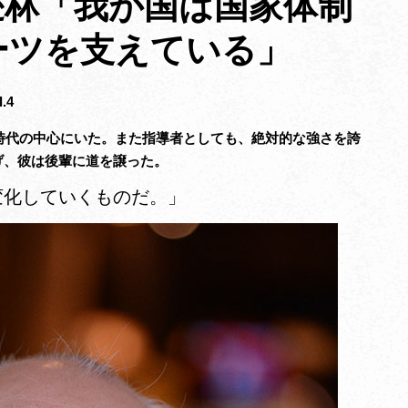
燮林「我が国は国家体制
ーツを支えている」
.4
金時代の中心にいた。また指導者としても、絶対的な強さを誇
げ、彼は後輩に道を譲った。
変化していくものだ。」