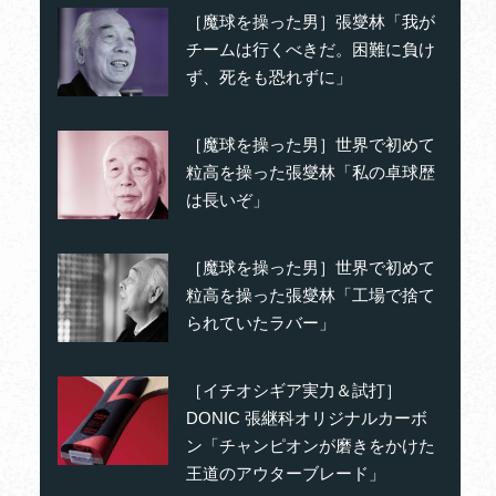
［魔球を操った男］張燮林「我が
チームは行くべきだ。困難に負け
ず、死をも恐れずに」
［魔球を操った男］世界で初めて
粒高を操った張燮林「私の卓球歴
は長いぞ」
［魔球を操った男］世界で初めて
粒高を操った張燮林「工場で捨て
られていたラバー」
［イチオシギア実力＆試打］
DONIC 張継科オリジナルカーボ
ン「チャンピオンが磨きをかけた
王道のアウターブレード」