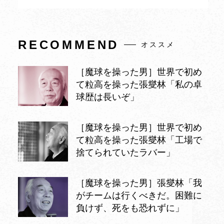
RECOMMEND
オススメ
［魔球を操った男］世界で初め
て粒高を操った張燮林「私の卓
球歴は長いぞ」
［魔球を操った男］世界で初め
て粒高を操った張燮林「工場で
捨てられていたラバー」
［魔球を操った男］張燮林「我
がチームは行くべきだ。困難に
負けず、死をも恐れずに」