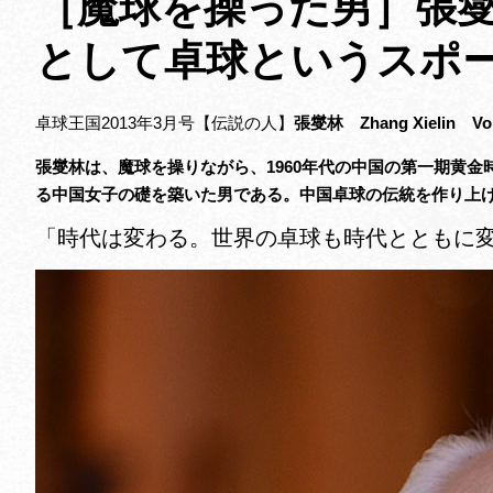
［魔球を操った男］張
として卓球というスポ
卓球王国2013年3月号【伝説の人】
張燮林 Zhang Xielin Vol
張燮林は、魔球を操りながら、1960年代の中国の第一期黄
る中国女子の礎を築いた男である。中国卓球の伝統を作り上
「時代は変わる。世界の卓球も時代とともに