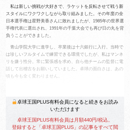
私は新しい挑戦が大好きで、ラケットを反転させて戦う新
スタイルにワクワクしながら取り組みました。その年度の全
日本選手権は星野美香さんに敗れましたが、1985年の世界選
手権代表に選出され、1991年の千葉大会でも再び日の丸を背
負うことができました。
青山学院大学に進学し、卒業後は十六銀行に入行。当時で
は珍しいフルタイムで練習できる環境でしたが、私はマンネ
リを嫌う性分。常に緊張感を求め、自ら他チームの監督に電
話して出稽古をお願いしていました。卓球の面白さは、あの
頃も今も全く変わりません。
卓球王国PLUS有料会員になると続きをお読み
いただけます
卓球王国PLUS有料会員は月額440円/税込。
登録すると「卓球王国PLUS」の記事をすべて閲