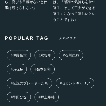
ら、喜びや目標がないと仕
は、『感謝の気持ちを持つ
事は続けられない」
選手、そして工夫ができる
選手』になってほしいとい
うことですね」
POPULAR TAG
人気のタグ
#伊藤条太
#水谷隼
#石川佳純
#people
#張本智和
#伝説のプレーヤーたち
#セカンドキャリア
#早田ひな
#戸上隼輔