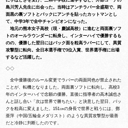
島川芳人先生に出会った。当時はアンチラバー全盛期で、両
面黒の裏ソフトとバックにアンチを貼ったカットマンとし
て、中学3年で全中チャンピオンになった。
地元の熊本女子高校（現・慶誠高校）に進むと両面裏ソフ
トのオールラウンダーに転身し、インターハイで優勝するも
のの、優勝した翌日にはバック面を粒高ラバーにして、異質
攻撃型に転向。全日本選手権で3位入賞、世界選手権に出場
するなど活躍した。
◇◇
全中優勝後のルール変更でラバーの両面同色が禁止された
ことが、転機となりました。両面裏ソフトに転向し、高校3
年のインターハイで念願の優勝。直後に指導者の高木誠也さ
んと話し合い「次は世界で勝ちたい」と決意した翌日、バッ
クを粒高に変えました。151㎝の身長で世界と戦うには、鄧
亜萍（中国/五輪金メダリスト）のような異質攻撃型が最善
だと冷静に判断したのです。