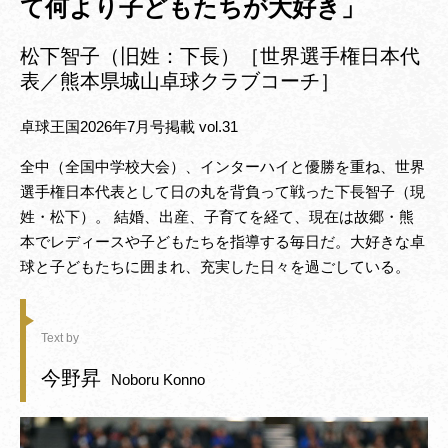
て何より子どもたちが大好き」
松下智子（旧姓：下長）［世界選手権日本代
表／熊本県城山卓球クラブコーチ］
卓球王国2026年7月号掲載 vol.31
全中（全国中学校大会）、インターハイと優勝を重ね、世界
選手権日本代表として日の丸を背負って戦った下長智子（現
姓・松下）。 結婚、出産、子育てを経て、現在は故郷・熊
本でレディースや子どもたちを指導する毎日だ。大好きな卓
球と子どもたちに囲まれ、充実した日々を過ごしている。
Text by
今野昇
Noboru Konno