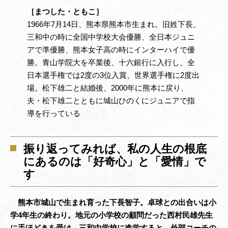
［まつした・ともこ］
1966年7月14日、熊本県熊本市生まれ。旧姓下長。
三和中の時に全国中学校大会優勝、全日本ジュニ
アで準優勝、熊本女子高の時にインターハイで優
勝。青山学院大を卒業後、十六銀行に入行し、全
日本選手権では2度の3位入賞、世界選手権に2度出
場。松下雄二と結婚後、2000年に熊本に戻り、
夫・松下雄二とともに城山ひのくにジュニアで指
導を行っている
振り返ってみれば、私の人生の根底
にあるのは「好奇心」と「愛情」で
す
熊本市城山で生まれ育った下長智子。卓球との出合いは小
学4年生の終わり。地元の小学校の顧問だった西村民雄先生
に手ほどきを受け、三和中学校に進学すると、外部コーチの