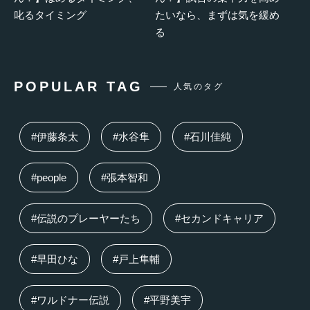
叱るタイミング
たいなら、まずは気を緩め
る
POPULAR TAG
人気のタグ
#伊藤条太
#水谷隼
#石川佳純
#people
#張本智和
#伝説のプレーヤーたち
#セカンドキャリア
#早田ひな
#戸上隼輔
#ワルドナー伝説
#平野美宇