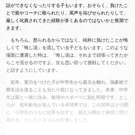
話ができなくなったりする子もいます。おそらく、負けたこ
とで親やコーチに殴られたり、罵声を浴びせられたりして、
厳しく叱責されてきた経験が多くあるのではないかと推測で
きます。
もちろん、怒られるからではなく、純粋に負けたことが悔
しくて「悔し涙」を流している子どももいます。このような
場面に遭遇した時は、「悔し涙は、それまで頑張ってきたか
らこそ流せるのですよ。次も思い切って挑戦してください」
と話すようにしています。
近年、実力をつけた子が中学生から親元を離れ、強豪校で
寮生活を送ることも当たり前になってきました。本来、中学
生は親と一緒に住み、勉強やスポーツに励む時期です。とこ
ろが、低年齢化が進んでいる卓球界では、この20年ほどの間
に「小学生のうちに結果を出すと、親元を離れて練習に明け
暮れる」というスタイルが定着しました。