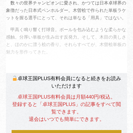
数々の世界チャンピオンに愛され、かつては日本卓球界の
象徴だった日本式ペンホルダー。木曽桧で作られた単板ラケ
ットを握る選手にとって、それは単なる「用具」ではない。
甲高く鳴り響く打球音。ボールを包み込むような柔らかな
感触。分厚い単板が生み出す反発力。そして、木目の美しさ
と、ほのかに漂う桧の香り。それらすべてが、木曽桧単板の
魅力を形作ってきた。
卓球王国PLUS有料会員になると続きをお読み
いただけます
卓球王国PLUS有料会員は月額440円/税込。
登録すると「卓球王国PLUS」の記事をすべて閲
覧できます。
退会はいつでも簡単にできます。