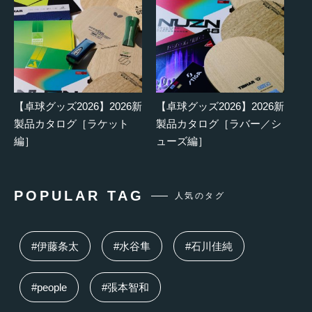
【卓球グッズ2026】2026新
【卓球グッズ2026】2026新
製品カタログ［ラケット
製品カタログ［ラバー／シ
編］
ューズ編］
POPULAR TAG
人気のタグ
#伊藤条太
#水谷隼
#石川佳純
#people
#張本智和