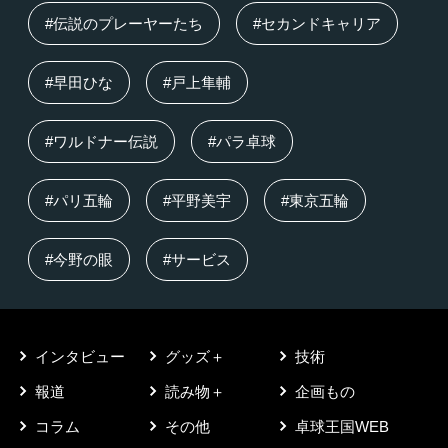
#伝説のプレーヤーたち
#セカンドキャリア
#早田ひな
#戸上隼輔
#ワルドナー伝説
#パラ卓球
#パリ五輪
#平野美宇
#東京五輪
#今野の眼
#サービス
インタビュー
グッズ＋
技術
報道
読み物＋
企画もの
コラム
その他
卓球王国WEB