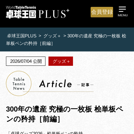
会員登録
卓球王国PLUS
>
グッズ＋
>
300年の遺産 究極の一枚板 桧
単板ペンの矜持［前編］
2026/07/04 公開
グッズ＋
300年の遺産 究極の一枚板 桧単板ペ
ンの矜持［前編］
「卓球グッズ2026」桧単板ペンの矜持