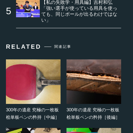
【私の失敗学・用具編】吉村和弘
「強い選手が使っている用具を使っ
ても、同じボールが出るわけではな
い」
RELATED
関連記事
300年の遺産 究極の一枚板
300年の遺産 究極の一枚板
桧単板ペンの矜持［中編］
桧単板ペンの矜持［後編］