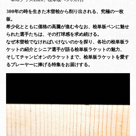
300年の時を生きた木曽桧から削り出される、究極の一枚
板。

希少化とともに価格の高騰が進む今なお、桧単板ペンに魅せ
られた選手たちは、その打球感を求め続ける。

なぜ木曽桧でなければいけないのかを探り、各社の桧単板ラ
ケットの紹介とシニア選手が語る桧単板ラケットの魅力、

そしてチャンピオンのラケットまで、桧単板ラケットを愛す
るプレーヤーに捧げる特集をお届けする。