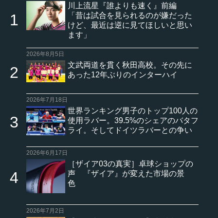
川上流星『誰よりも速く』前編
「昔は試合を見られるのが嫌だった
けど、最近は逆に見てほしいと思い
ます」
2026年8月5日
文武両道を貫く秋田高校。その先に
あった12年ぶりのインターハイ
2026年7月18日
世界ランキング男子のトップ100人の
使用ラバー。39.5%のシェアのバタフ
ライ。そしてドイツラバーとの争い
2026年6月17日
［ザイア03の真実］卓球ショップの
声 『ザイア』が変えた市場の景
色
2026年7月2日