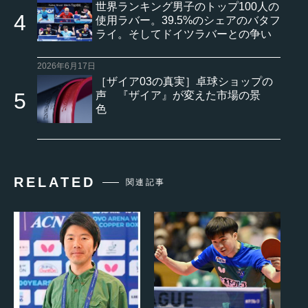
世界ランキング男子のトップ100人の
使用ラバー。39.5%のシェアのバタフ
ライ。そしてドイツラバーとの争い
2026年6月17日
［ザイア03の真実］卓球ショップの
声 『ザイア』が変えた市場の景
色
RELATED
関連記事