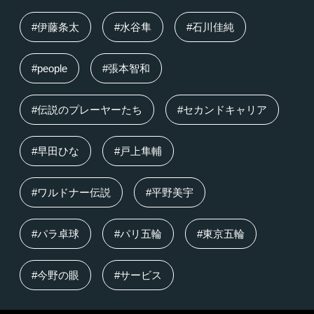
#伊藤条太
#水谷隼
#石川佳純
#people
#張本智和
#伝説のプレーヤーたち
#セカンドキャリア
#早田ひな
#戸上隼輔
#ワルドナー伝説
#平野美宇
#パラ卓球
#パリ五輪
#東京五輪
#今野の眼
#サービス