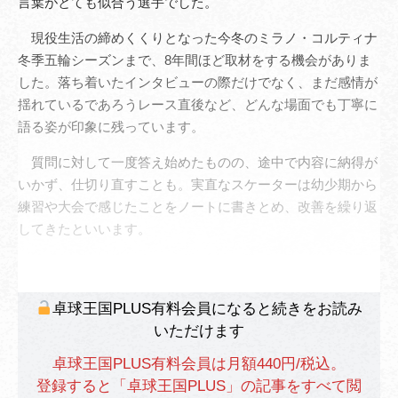
言葉がとても似合う選手でした。
現役生活の締めくくりとなった今冬のミラノ・コルティナ
冬季五輪シーズンまで、8年間ほど取材をする機会がありま
した。落ち着いたインタビューの際だけでなく、まだ感情が
揺れているであろうレース直後など、どんな場面でも丁寧に
語る姿が印象に残っています。
質問に対して一度答え始めたものの、途中で内容に納得が
いかず、仕切り直すことも。実直なスケーターは幼少期から
練習や大会で感じたことをノートに書きとめ、改善を繰り返
してきたといいます。
卓球王国PLUS有料会員になると続きをお読み
いただけます
卓球王国PLUS有料会員は月額440円/税込。
登録すると「卓球王国PLUS」の記事をすべて閲