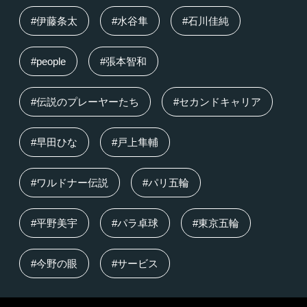
#伊藤条太
#水谷隼
#石川佳純
#people
#張本智和
#伝説のプレーヤーたち
#セカンドキャリア
#早田ひな
#戸上隼輔
#ワルドナー伝説
#パリ五輪
#平野美宇
#パラ卓球
#東京五輪
#今野の眼
#サービス