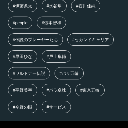
#伊藤条太
#水谷隼
#石川佳純
#people
#張本智和
#伝説のプレーヤーたち
#セカンドキャリア
#早田ひな
#戸上隼輔
#ワルドナー伝説
#パリ五輪
#平野美宇
#パラ卓球
#東京五輪
#今野の眼
#サービス