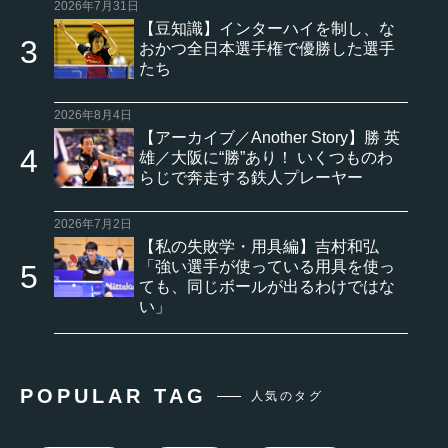
2026年7月31日
【豆知識】インターハイを制し、な
おかつ全日本選手権で優勝した選手
たち
2026年8月4日
【アーカイブ／Another Story】勝 英
雄／大阪に“勝”あり！ いくつものわ
らじで奔走する鉄人プレーヤー
2026年7月2日
【私の失敗学・用具編】吉村和弘
「強い選手が使っている用具を使っ
ても、同じボールが出るわけではな
い」
POPULAR TAG
人気のタグ