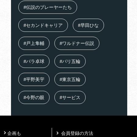
#伝説のプレーヤーたち
#セカンドキャリア
#早田ひな
#戸上隼輔
#ワルドナー伝説
#パラ卓球
#パリ五輪
#平野美宇
#東京五輪
#今野の眼
#サービス
企画も
会員登録の⽅法