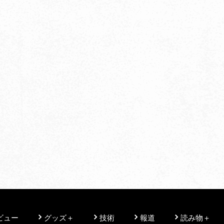
ビュー
グッズ＋
技術
報道
読み物＋