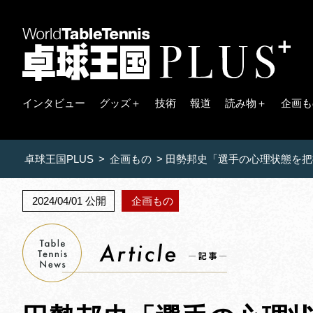
インタビュー
グッズ＋
技術
報道
読み物＋
企画も
卓球王国PLUS
>
企画もの
>
田勢邦史「選手の心理状態を把
2024/04/01 公開
企画もの