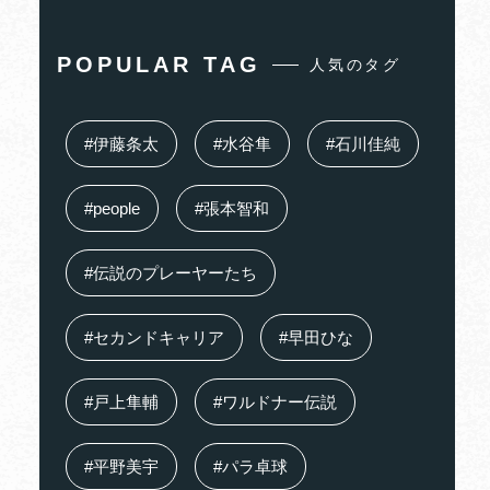
POPULAR TAG
人気のタグ
#伊藤条太
#水谷隼
#石川佳純
#people
#張本智和
#伝説のプレーヤーたち
#セカンドキャリア
#早田ひな
#戸上隼輔
#ワルドナー伝説
#平野美宇
#パラ卓球