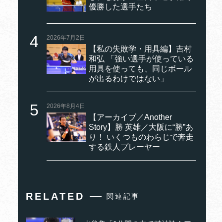
優勝した選手たち
2026年7月2日
【私の失敗学・用具編】吉村
和弘 「強い選手が使っている
用具を使っても、同じボール
が出るわけではない」
2026年8月4日
【アーカイブ／Another
Story】勝 英雄／大阪に“勝”あ
り！ いくつものわらじで奔走
する鉄人プレーヤー
RELATED
関連記事