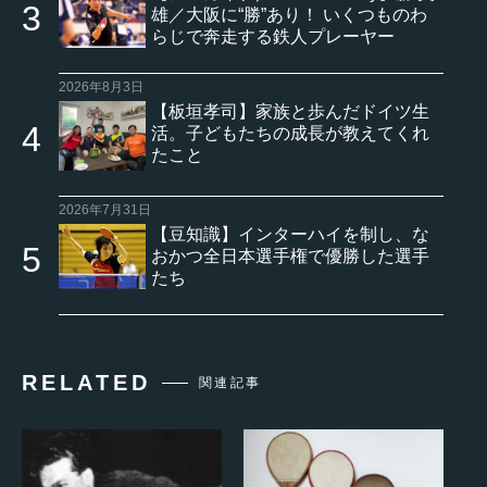
雄／大阪に“勝”あり！ いくつものわ
らじで奔走する鉄人プレーヤー
2026年8月3日
【板垣孝司】家族と歩んだドイツ生
活。子どもたちの成長が教えてくれ
たこと
2026年7月31日
【豆知識】インターハイを制し、な
おかつ全日本選手権で優勝した選手
たち
RELATED
関連記事