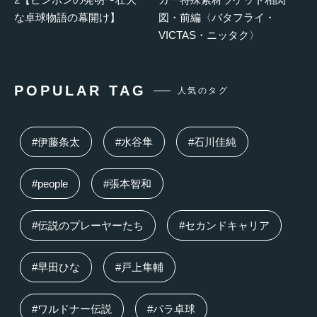
な卓球物語の幕開け】
図・前編〈バタフライ・
VICTAS・ニッタク〉
POPULAR TAG
人気のタグ
#伊藤条太
#水谷隼
#石川佳純
#people
#張本智和
#伝説のプレーヤーたち
#セカンドキャリア
#早田ひな
#戸上隼輔
#ワルドナー伝説
#パラ卓球