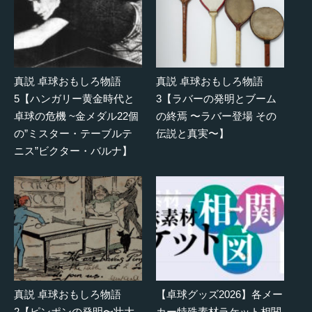
真説 卓球おもしろ物語
真説 卓球おもしろ物語
5【ハンガリー黄金時代と
3【ラバーの発明とブーム
卓球の危機 ~金メダル22個
の終焉 〜ラバー登場 その
の”ミスター・テーブルテ
伝説と真実〜】
ニス”ビクター・バルナ】
真説 卓球おもしろ物語
【卓球グッズ2026】各メー
2【ピンポンの発明〜壮大
カー特殊素材ラケット相関