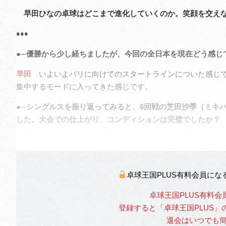
早田ひなの卓球はどこまで進化していくのか。笑顔を交えな
♦♦♦
●─優勝から少し経ちましたが、今回の全日本を現在どう感じ
早田
いよいよパリに向けてのスタートラインについた感じで
集中するモードに入ってきた感じです。
●─シングルスを振り返ってみると、6回戦の芝田沙季（ミキ
した。大会での仕上がり、コンディションは完璧でしたか？
卓球王国PLUS有料会員に
卓球王国PLUS有料会
登録すると「卓球王国PLUS
退会はいつでも