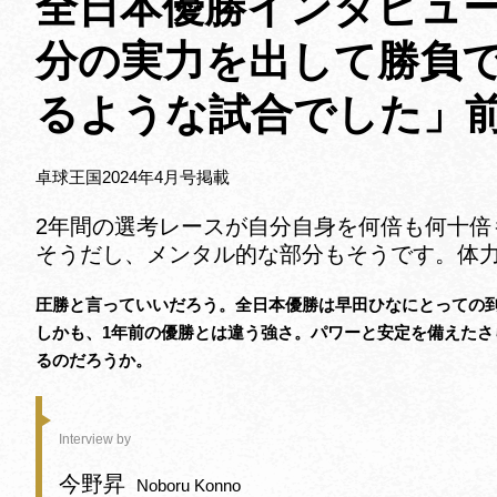
全日本優勝インタビュ
分の実力を出して勝負
るような試合でした」
卓球王国2024年4月号掲載
2年間の選考レースが自分自身を何倍も何十倍
そうだし、メンタル的な部分もそうです。体
圧勝と言っていいだろう。全日本優勝は早田ひなにとっての
しかも、1年前の優勝とは違う強さ。パワーと安定を備えた
るのだろうか。
Interview by
今野昇
Noboru Konno