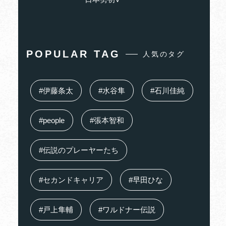
POPULAR TAG
人気のタグ
#伊藤条太
#水谷隼
#石川佳純
#people
#張本智和
#伝説のプレーヤーたち
#セカンドキャリア
#早田ひな
#戸上隼輔
#ワルドナー伝説