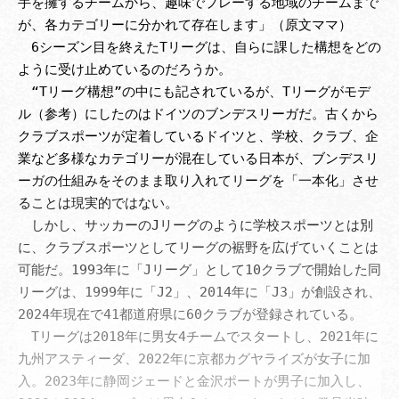
手を擁するチームから、趣味でプレーする地域のチームまで
が、各カテゴリーに分かれて存在します」（原文ママ）

　6シーズン目を終えたTリーグは、自らに課した構想をどの
ように受け止めているのだろうか。

　“Tリーグ構想”の中にも記されているが、Tリーグがモデ
ル（参考）にしたのはドイツのブンデスリーガだ。古くから
クラブスポーツが定着しているドイツと、学校、クラブ、企
業など多様なカテゴリーが混在している日本が、ブンデスリ
ーガの仕組みをそのまま取り入れてリーグを「一本化」させ
ることは現実的ではない。

　しかし、サッカーのJリーグのように学校スポーツとは別
に、クラブスポーツとしてリーグの裾野を広げていくことは
可能だ。1993年に「Jリーグ」として10クラブで開始した同
リーグは、1999年に「J2」、2014年に「J3」が創設され、
2024年現在で41都道府県に60クラブが登録されている。

　Tリーグは2018年に男女4チームでスタートし、2021年に
九州アスティーダ、2022年に京都カグヤライズが女子に加
入。2023年に静岡ジェードと金沢ポートが男子に加入し、