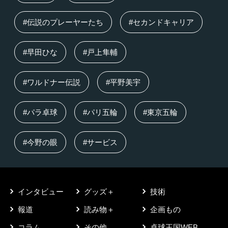
#伝説のプレーヤーたち
#セカンドキャリア
#早田ひな
#戸上隼輔
#ワルドナー伝説
#平野美宇
#パラ卓球
#パリ五輪
#東京五輪
#今野の眼
#サービス
インタビュー
グッズ＋
技術
報道
読み物＋
企画もの
コラム
その他
卓球王国WEB