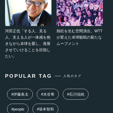
河田正也「する人、見る
熱狂を生む空間演出。WTT
人、支える人が一体感を抱
が変えた卓球観戦の新たな
きながら卓球を愛し、発展
ムーブメント
させていけることを目指し
たい」
POPULAR TAG
人気のタグ
#伊藤条太
#水谷隼
#石川佳純
#people
#張本智和