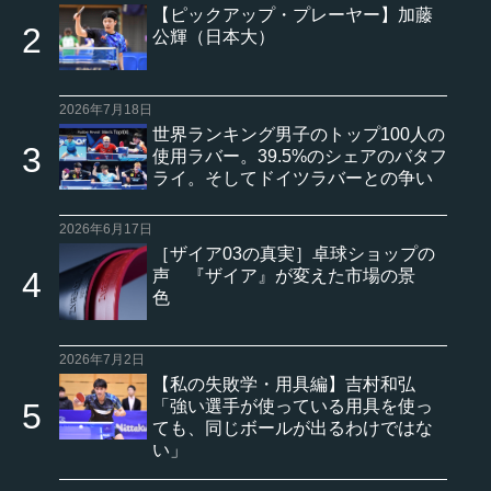
【ピックアップ・プレーヤー】加藤
公輝（日本大）
2026年7月18日
世界ランキング男子のトップ100人の
使用ラバー。39.5%のシェアのバタフ
ライ。そしてドイツラバーとの争い
2026年6月17日
［ザイア03の真実］卓球ショップの
声 『ザイア』が変えた市場の景
色
2026年7月2日
【私の失敗学・用具編】吉村和弘
「強い選手が使っている用具を使っ
ても、同じボールが出るわけではな
い」