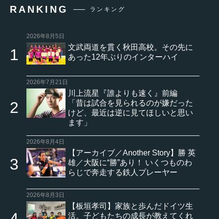
RANKING
ランキング
2026年8月5日
文武両道を貫く秋田高校。その先に
あった12年ぶりのインターハイ
2026年7月21日
川上流星『誰よりも速く』前編
「昔は試合を見られるのが嫌だった
けど、最近は逆に見てほしいと思い
ます」
2026年8月4日
【アーカイブ／Another Story】勝 英
雄／大阪に“勝”あり！ いくつものわ
らじで奔走する鉄人プレーヤー
2026年8月3日
【板垣孝司】家族と歩んだドイツ生
活。子どもたちの成長が教えてくれ