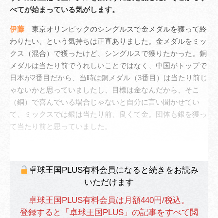
べてが始まっている気がします。
伊藤
東京オリンピックのシングルスで金メダルを獲って終
わりたい、という気持ちは正直ありました。金メダルをミッ
クス（混合）で獲ったけど、シングルスで獲りたかった。銅
メダルは当たり前でうれしいことではなく、中国がトップで
日本が2番目だから、当時は銅メダル（3番目）は当たり前じ
ゃないかと思っていましたし、目標は金なんだから、そこ
（銅）で喜んでいる場合じゃないと自分に言い聞かせてい
て、ミックスでは銀は当たり前、良くて金。団体も銀を獲っ
て当たり前と思っていました。
卓球王国PLUS有料会員になると続きをお読み
いただけます
卓球王国PLUS有料会員は月額440円/税込。
登録すると「卓球王国PLUS」の記事をすべて閲