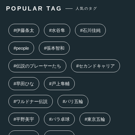
POPULAR TAG
人気のタグ
#伊藤条太
#水谷隼
#石川佳純
#people
#張本智和
#伝説のプレーヤーたち
#セカンドキャリア
#早田ひな
#戸上隼輔
#ワルドナー伝説
#パリ五輪
#平野美宇
#パラ卓球
#東京五輪