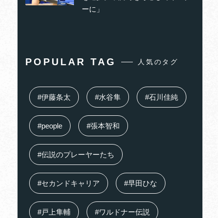
ーに」
POPULAR TAG
人気のタグ
#伊藤条太
#水谷隼
#石川佳純
#people
#張本智和
#伝説のプレーヤーたち
#セカンドキャリア
#早田ひな
#戸上隼輔
#ワルドナー伝説