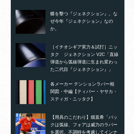
蝶を撃つ『ジェネクション』。な
ぜ今年『ジェネクション』なの
か。
［イチオシギア実力＆試打］ニッ
タク ジェネクション V2C「直線
弾道から弧線弾道に生まれ変わっ
た二代目『ジェネクション』」
各メーカー テンションラバー相
関図・中編【ティバー・ヤサカ・
スティガ・ニッタク】
【用具のこだわり】畑直希「バッ
クは弧線、フォアは威力のラバー
を選択。不調時を考慮してインナ