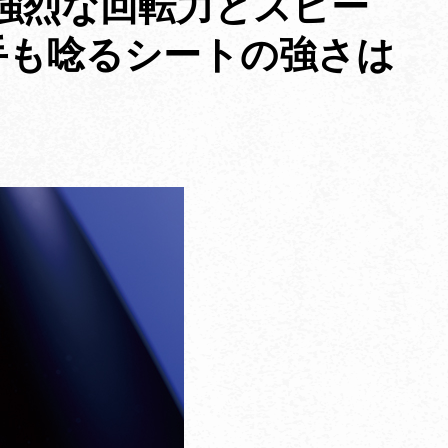
］強烈な回転力とスピー
手も唸るシートの強さは