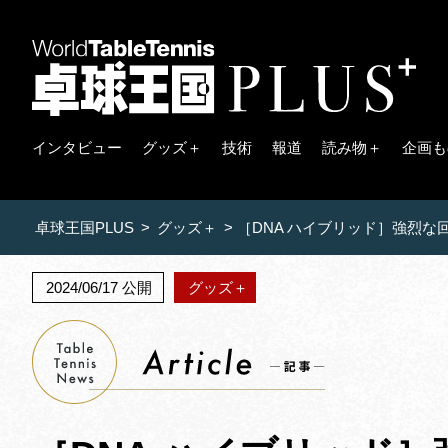
インタビュー
グッズ＋
技術
報道
読み物＋
企画も
卓球王国PLUS
>
グッズ＋
>
［DNA ハイブリッド］強烈
2024/06/17 公開
グッズ＋