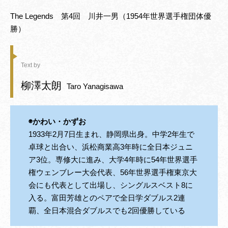
The Legends 第4回 川井一男（1954年世界選手権団体優
勝）
Text by
柳澤太朗
Taro Yanagisawa
◉かわい・かずお
1933年2月7日生まれ、静岡県出身。中学2年生で
卓球と出合い、浜松商業高3年時に全日本ジュニ
ア3位。専修大に進み、大学4年時に54年世界選手
権ウェンブレー大会代表、56年世界選手権東京大
会にも代表として出場し、シングルスベスト8に
入る。富田芳雄とのペアで全日学ダブルス2連
覇、全日本混合ダブルスでも2回優勝している