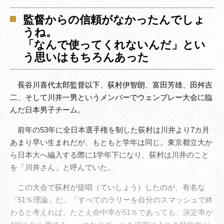
監督からの信頼がなかったんでしょ
うね。
「なんで使ってくれないんだ」とい
う思いはもちろんあった
長谷川喜代太郎監督以下、荻村伊智朗、富田芳雄、田舛吉
二、そして川井一男というメンバーでウェンブレー大会に臨
んだ日本男子チーム。
前年の53年に全日本選手権を制した荻村は川井より7カ月
あまり早い生まれだが、もともと学年は同じ。東京都立大か
ら日本大へ編入する際に1学年下になり、荻村は川井のこと
を「川井さん」と呼んでいた。
この大会で荻村が提唱（ていしょう）したのが、有名な
「51％理論」だ。「すべてのラリーを自分のスマッシュで終
わると考えれば、たとえ命中率が51％であっても、決定率が