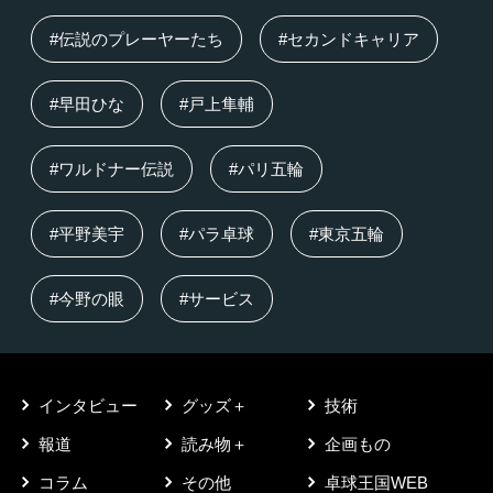
#伝説のプレーヤーたち
#セカンドキャリア
#早田ひな
#戸上隼輔
#ワルドナー伝説
#パリ五輪
#平野美宇
#パラ卓球
#東京五輪
#今野の眼
#サービス
インタビュー
グッズ＋
技術
報道
読み物＋
企画もの
コラム
その他
卓球王国WEB