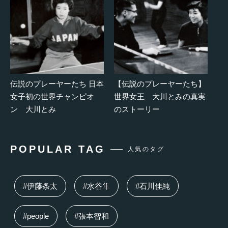
伝説のプレーヤーたち 日本
【伝説のプレーヤーたち】
女子初の世界チャンピオ
世界女王 大川とみの真実
ン 大川とみ
のストーリー
POPULAR TAG
人気のタグ
#伊藤条太
#水谷隼
#石川佳純
#people
#張本智和