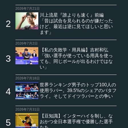
2026年7月21日
川上流星『誰よりも速く』前編
「昔は試合を見られるのが嫌だった
けど、最近は逆に見てほしいと思い
ます」
2026年7月2日
【私の失敗学・用具編】吉村和弘
「強い選手が使っている用具を使っ
ても、同じボールが出るわけではな
い」
2026年7月18日
世界ランキング男子のトップ100人の
使用ラバー。39.5%のシェアのバタフ
ライ。そしてドイツラバーとの争い
2026年7月31日
【豆知識】インターハイを制し、な
おかつ全日本選手権で優勝した選手
たち