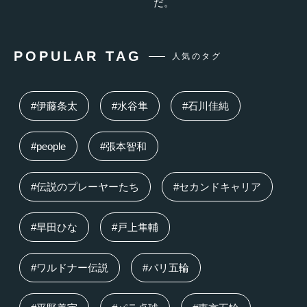
だ。
POPULAR TAG
人気のタグ
#伊藤条太
#水谷隼
#石川佳純
#people
#張本智和
#伝説のプレーヤーたち
#セカンドキャリア
#早田ひな
#戸上隼輔
#ワルドナー伝説
#パリ五輪