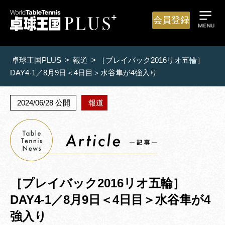
会員登録
卓球王国PLUS
>
報道
>
［プレイバック2016リオ五輪］
DAY4-1／8月9日＜4日目＞水谷隼が4強入り
2024/06/28 公開
報道
［プレイバック2016リオ五輪］
DAY4-1／8月9日＜4日目＞水谷隼が4
強入り