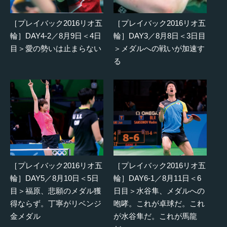
［プレイバック2016リオ五
［プレイバック2016リオ五
輪］DAY4-2／8月9日＜4日
輪］DAY3／8月8日＜3日目
目＞愛の勢いは止まらない
＞メダルへの戦いが加速す
る
［プレイバック2016リオ五
［プレイバック2016リオ五
輪］DAY5／8月10日＜5日
輪］DAY6-1／8月11日＜6
目＞福原、悲願のメダル獲
日目＞水谷隼、メダルへの
得ならず。丁寧がリベンジ
咆哮。これが卓球だ。これ
金メダル
が水谷隼だ。これが馬龍