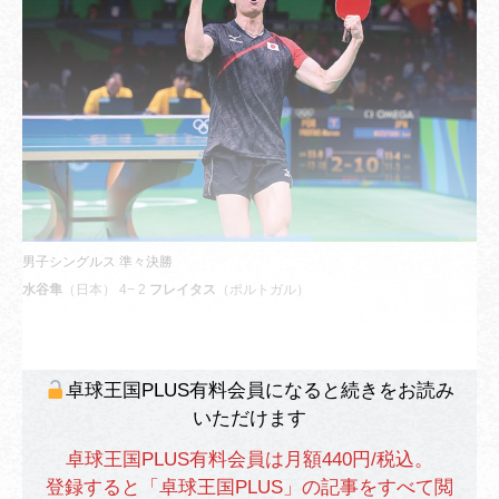
男子シングルス 準々決勝
水谷隼
（日本） 4− 2
フレイタス
（ポルトガル）
卓球王国PLUS有料会員になると続きをお読み
いただけます
卓球王国PLUS有料会員は月額440円/税込。
登録すると「卓球王国PLUS」の記事をすべて閲