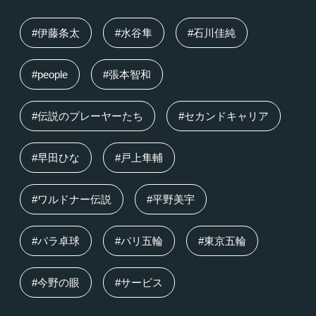
#伊藤条太
#水谷隼
#石川佳純
#people
#張本智和
#伝説のプレーヤーたち
#セカンドキャリア
#早田ひな
#戸上隼輔
#ワルドナー伝説
#平野美宇
#パラ卓球
#パリ五輪
#東京五輪
#今野の眼
#サービス