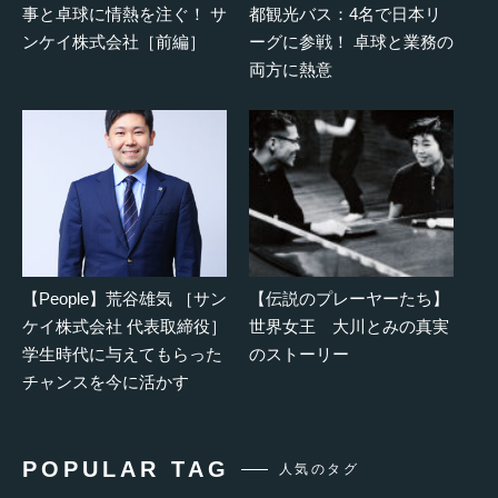
事と卓球に情熱を注ぐ！ サ
都観光バス：4名で日本リ
ンケイ株式会社［前編］
ーグに参戦！ 卓球と業務の
両方に熱意
【People】荒谷雄気 ［サン
【伝説のプレーヤーたち】
ケイ株式会社 代表取締役］
世界女王 大川とみの真実
学生時代に与えてもらった
のストーリー
チャンスを今に活かす
POPULAR TAG
人気のタグ