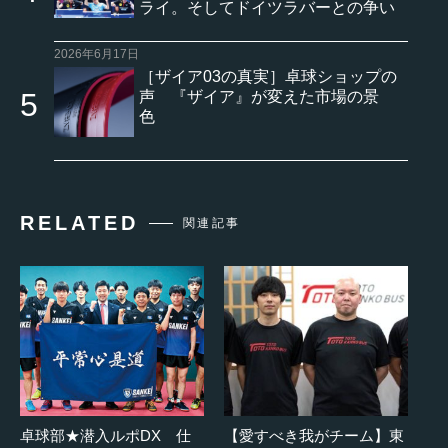
ライ。そしてドイツラバーとの争い
2026年6月17日
［ザイア03の真実］卓球ショップの
声 『ザイア』が変えた市場の景
色
RELATED
関連記事
卓球部★潜入ルポDX 仕
【愛すべき我がチーム】東