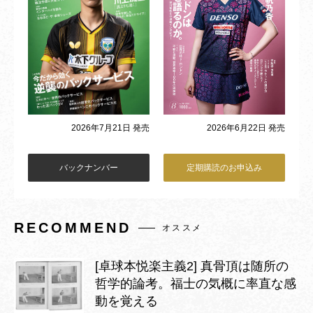
2026年6月22日 発売
2026年7月21日 発売
バックナンバー
定期購読のお申込み
RECOMMEND
オススメ
[卓球本悦楽主義2] 真骨頂は随所の
哲学的論考。福士の気概に率直な感
動を覚える