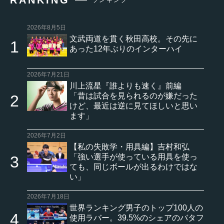
RANKING
ランキング
2026年8月5日
文武両道を貫く秋田高校。その先に
あった12年ぶりのインターハイ
2026年7月21日
川上流星『誰よりも速く』前編
「昔は試合を見られるのが嫌だった
けど、最近は逆に見てほしいと思い
ます」
2026年7月2日
【私の失敗学・用具編】吉村和弘
「強い選手が使っている用具を使っ
ても、同じボールが出るわけではな
い」
2026年7月18日
世界ランキング男子のトップ100人の
使用ラバー。39.5%のシェアのバタフ