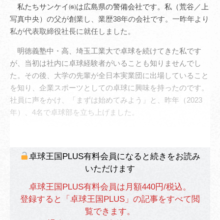
私たちサンケイ㈱は広島県の警備会社です。私（荒谷／上
写真中央）の父が創業し、業歴38年の会社です。一昨年より
私が代表取締役社長に就任しました。
明徳義塾中・高、埼玉工業大で卓球を続けてきた私です
が、当初は社内に卓球経験者がいることも知りませんでし
た。その後、大学の先輩が全日本実業団に出場していること
を知り、企業スポーツとしての卓球に興味を持ったのです。
社員に声をかけ、「まずは始めてみよう」と、昨年（2023
年）、4名で卓球部を立ち上げました。
卓球王国PLUS有料会員になると続きをお読み
いただけます
卓球王国PLUS有料会員は月額440円/税込。
登録すると「卓球王国PLUS」の記事をすべて閲
覧できます。