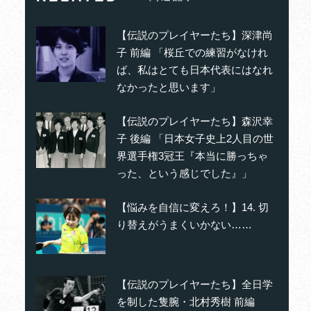
【伝説のプレイヤーたち】深津尚
子 前編 「桜丘での練習がなけれ
ば、私はとても日本代表にはなれ
なかったと思います」
【伝説のプレイヤーたち】森沢幸
子 後編 「日本女子史上2人目の世
界選手権3冠王『本当に勝っちゃ
った、という感じでした』」
【悩みを自信に変えろ！】14. 切
り替えがうまくいかない……
【伝説のプレイヤーたち】全日学
を制した隻腕・北村秀樹 前編