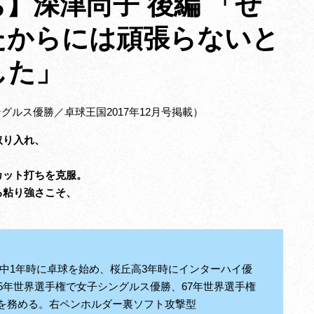
】深津尚子 後編 「せ
たからには頑張らないと
した」
シングルス優勝／卓球王国2017年12月号掲載）
取り入れ、
カット打ちを克服。
る粘り強さこそ、
香山中1年時に卓球を始め、桜丘高3年時にインターハイ優
5年世界選手権で女子シングルス優勝、67年世界選手権
を務める。右ペンホルダー裏ソフト攻撃型