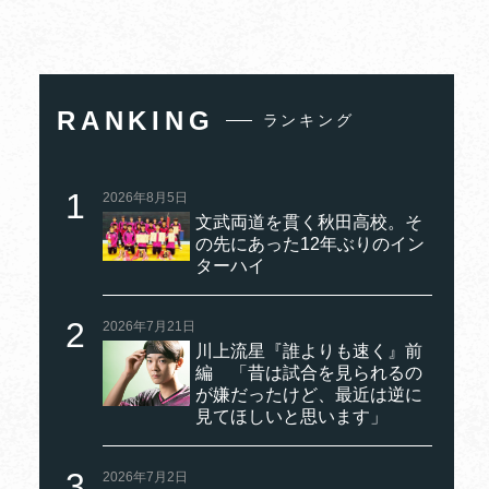
RANKING
ランキング
2026年8月5日
文武両道を貫く秋田高校。そ
の先にあった12年ぶりのイン
ターハイ
2026年7月21日
川上流星『誰よりも速く』前
編 「昔は試合を見られるの
が嫌だったけど、最近は逆に
見てほしいと思います」
2026年7月2日