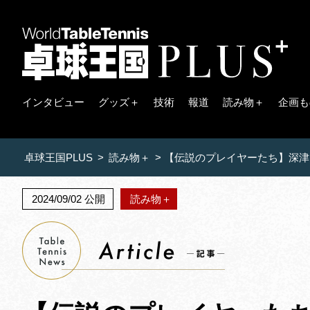
インタビュー
グッズ＋
技術
報道
読み物＋
企画も
卓球王国PLUS
>
読み物＋
>
【伝説のプレイヤーたち】深津
2024/09/02 公開
読み物＋