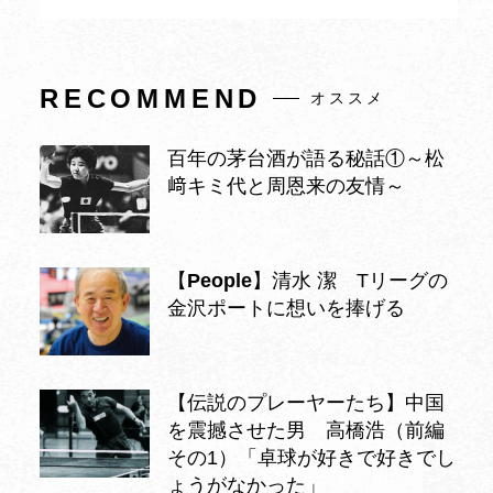
RECOMMEND
オススメ
百年の茅台酒が語る秘話①～松
﨑キミ代と周恩来の友情～
【
People
】清水 潔 Tリーグの
金沢ポートに想いを捧げる
【伝説のプレーヤーたち】中国
を震撼させた男 高橋浩（前編
その1）「卓球が好きで好きでし
ょうがなかった」