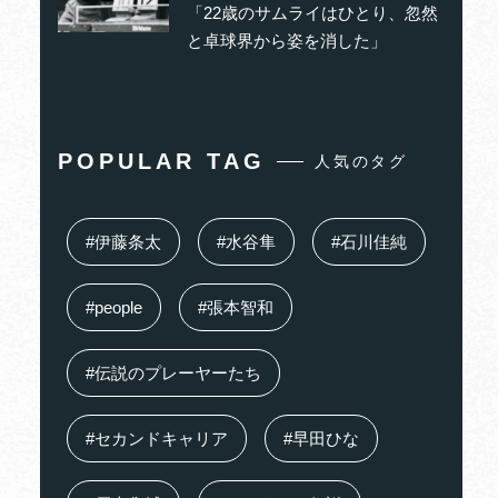
「22歳のサムライはひとり、忽然
と卓球界から姿を消した」
POPULAR TAG
人気のタグ
#伊藤条太
#水谷隼
#石川佳純
#people
#張本智和
#伝説のプレーヤーたち
#セカンドキャリア
#早田ひな