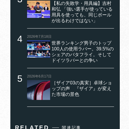
【私の失敗学・用具編】吉村
和弘 「強い選手が使っている
用具を使っても、同じボール
が出るわけではない」
2026年7月18日
世界ランキング男子のトップ
100人の使用ラバー。39.5%の
シェアのバタフライ。そして
ドイツラバーとの争い
2026年6月17日
［ザイア03の真実］卓球ショ
ップの声 『ザイア』が変え
た市場の景色
RELATED
関連記事