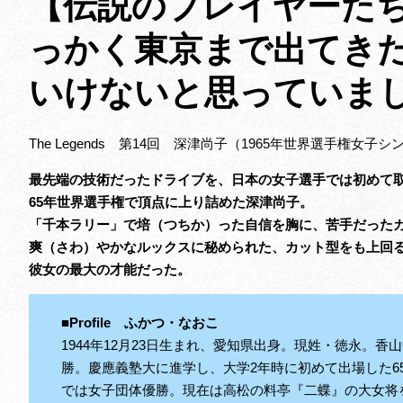
【伝説のプレイヤーたち
っかく東京まで出てき
いけないと思っていま
The Legends 第14回 深津尚子（1965年世界選手権女子
最先端の技術だったドライブを、日本の女子選手では初めて
65年世界選手権で頂点に上り詰めた深津尚子。
「千本ラリー」で培（つちか）った自信を胸に、苦手だった
爽（さわ）やかなルックスに秘められた、カット型をも上回
彼女の最大の才能だった。
■Profile ふかつ・なおこ
1944年12月23日生まれ、愛知県出身。現姓・徳永。
勝。慶應義塾大に進学し、大学2年時に初めて出場した6
では女子団体優勝。現在は高松の料亭『二蝶』の大女将