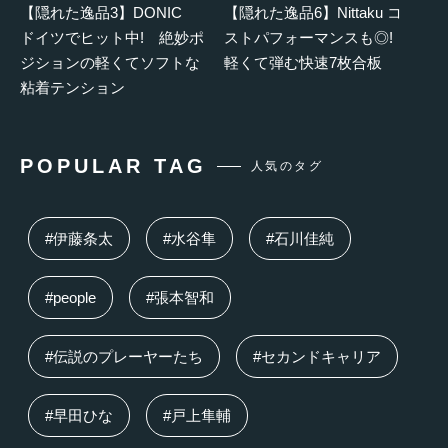
【隠れた逸品3】DONIC
【隠れた逸品6】Nittaku コ
ドイツでヒット中! 絶妙ポ
ストパフォーマンスも◎!
ジションの軽くてソフトな
軽くて弾む快速7枚合板
粘着テンション
POPULAR TAG
人気のタグ
#伊藤条太
#水谷隼
#石川佳純
#people
#張本智和
#伝説のプレーヤーたち
#セカンドキャリア
#早田ひな
#戸上隼輔