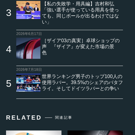
【私の失敗学・用具編】吉村和弘
「強い選手が使っている用具を使っ
ても、同じボールが出るわけではな
い」
2026年6月17日
［ザイア03の真実］卓球ショップの
声 『ザイア』が変えた市場の景
色
2026年7月18日
世界ランキング男子のトップ100人の
使用ラバー。39.5%のシェアのバタフ
ライ。そしてドイツラバーとの争い
RELATED
関連記事