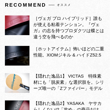
RECOMMEND
オススメ
［ヴェガ プロ ハイブリッド］誰も
が使える粘着テンション。『ヴェ
ガ』の志を持つプロダクツは蝶とは
違う空を飛べるのか
［ホットアイテム］怖いほどの二重
性能。XIOMジキル & ハイドZ52.5
【隠れた逸品1】 VICTAS 特殊素
材にも「脱炭素」な選択肢を。シリ
ーズ唯一の「Zファイバー」モデル
【隠れた逸品2】YASAKA ヤサカ
らしくない!?「攻め」の商品だけ