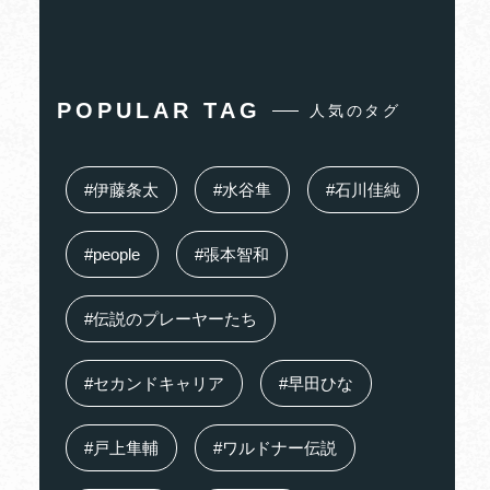
POPULAR TAG
人気のタグ
#伊藤条太
#水谷隼
#石川佳純
#people
#張本智和
#伝説のプレーヤーたち
#セカンドキャリア
#早田ひな
#戸上隼輔
#ワルドナー伝説