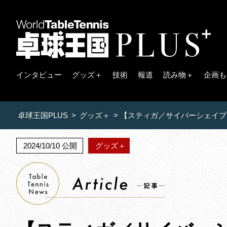
インタビュー
グッズ＋
技術
報道
読み物＋
企画も
卓球王国PLUS
>
グッズ＋
>
【スティガ／サイバーシェイプ
2024/10/10 公開
グッズ＋