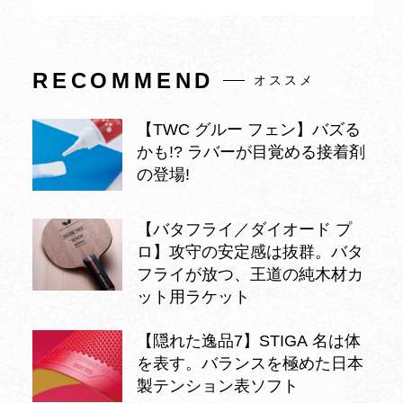
RECOMMEND
オススメ
【TWC グルー フェン】バズる
かも!? ラバーが目覚める接着剤
の登場!
【バタフライ／ダイオード プ
ロ】攻守の安定感は抜群。バタ
フライが放つ、王道の純木材カ
ット用ラケット
【隠れた逸品7】STIGA 名は体
を表す。バランスを極めた日本
製テンション表ソフト