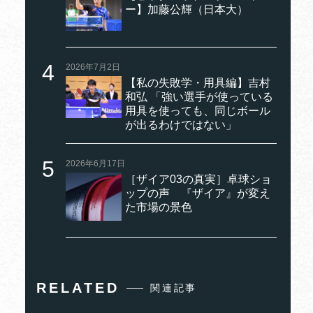
ー】加藤公輝（日本大）
2026年7月2日
【私の失敗学・用具編】吉村
和弘 「強い選手が使っている
用具を使っても、同じボール
が出るわけではない」
2026年6月17日
［ザイア03の真実］卓球ショ
ップの声 『ザイア』が変え
た市場の景色
RELATED
関連記事