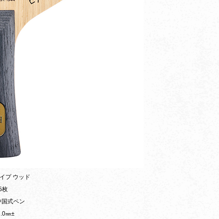
イプ ウッド
5枚
中国式ペン
.0㎜±