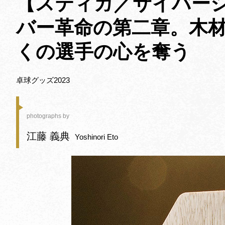
【スティガ／サイバーシ
バー革命の第二章。木
くの選手の心を奪う
卓球グッズ2023
photographs by
江藤 義典
Yoshinori Eto