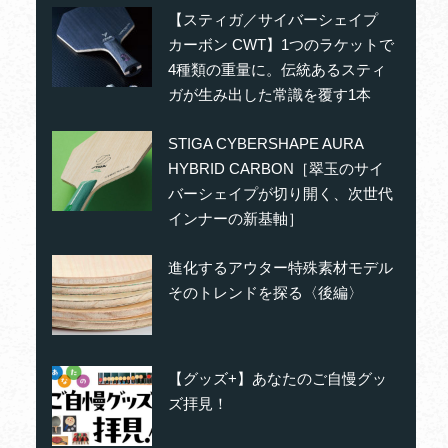
【スティガ／サイバーシェイプ
カーボン CWT】1つのラケットで
4種類の重量に。伝統あるスティ
ガが生み出した常識を覆す1本
STIGA CYBERSHAPE AURA
HYBRID CARBON［翠玉のサイ
バーシェイプが切り開く、次世代
インナーの新基軸］
進化するアウター特殊素材モデル
そのトレンドを探る〈後編〉
【グッズ+】あなたのご自慢グッ
ズ拝見！