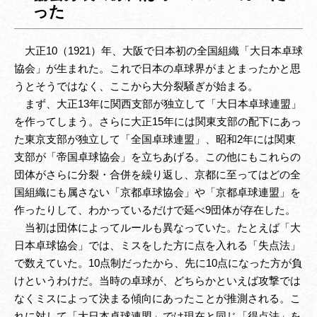
った
大正10（1921）年、大阪で日本初の全国組織「大日本卓球
協会」が生まれた。これで日本の卓球界がまとまったかと思
うとそうではなく、ここから大分裂騒ぎが始まる。
まず、大正13年に関西支部が独立して「大日本卓球連盟」
を作ってしまう。さらに大正15年には関東支部の配下にあっ
た東京支部が独立して「全国卓球連盟」、昭和2年には関東
支部が「帝国卓球協会」を立ちあげる。この他にもこれらの
団体がさらに分裂・合併を繰り返し、京都に至ってはどの全
国組織にも属さない「京都卓球協会」や「京都卓球連盟」を
作ったりして、わかっているだけで延べ9団体が存在した。
当初は団体によってルールも異なっていた。たとえば「大
日本卓球協会」では、ミスをした方に点を入れる「失点法」
で数えていた。10点制だったから、先に10点になった方が負
けというわけだ。当時の卓球が、どちらかといえば攻撃では
なくミスによって決まる傾向にあったことが推測される。こ
れに対して「大日本卓球連盟」では現在と同じ「得点法」を