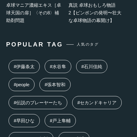
卓球マニア濃縮エキス［卓
真説 卓球おもしろ物語
球天国の扉］〈その8〉補
2【ピンポンの発明〜壮大
助剤問題
な卓球物語の幕開け】
POPULAR TAG
人気のタグ
#伊藤条太
#水谷隼
#石川佳純
#people
#張本智和
#伝説のプレーヤーたち
#セカンドキャリア
#早田ひな
#戸上隼輔