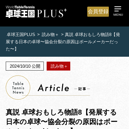
会員登録
卓球王国PLUS
>
読み物＋
>
真説 卓球おもしろ物語8【発
展する日本の卓球〜協会分裂の原因はボールメーカーだっ
た〜】
2024/10/10 公開
読み物＋
真説 卓球おもしろ物語8【発展する
日本の卓球〜協会分裂の原因はボー