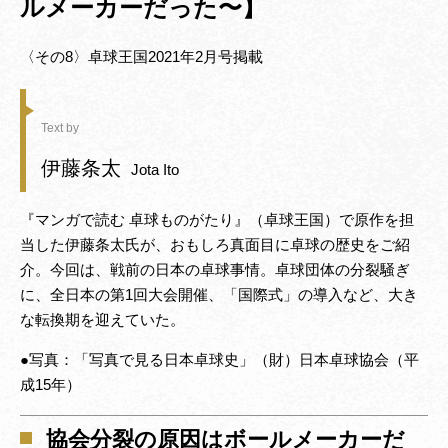
ルメーカーだった〜】
〈その8〉卓球王国2021年2月号掲載
Text by
伊藤条太
Jota Ito
『マンガで読む 卓球ものがたり』（卓球王国）で原作を担
当した伊藤条太氏が、おもしろ真面目に卓球の歴史をご紹
介。今回は、戦前の日本の卓球事情。卓球団体の分裂騒ぎ
に、全日本の第1回大会開催、「国際式」の導入など、大き
な転換期を迎えていた。
●写真：「写真で見る日本卓球史」（財）日本卓球協会（平
成15年）
協会分裂の原因はボールメーカーだ