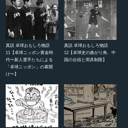
真説 卓球おもしろ物語
真説 卓球おもしろ物語
11【卓球ニッポン黄金時
12【卓球史の曲がり角、中
代〜新人選手たちによる
国の台頭と用具制限】
「卓球ニッポン」の幕開
け〜】