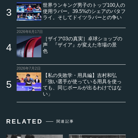
世界ランキング男子のトップ100人の
使用ラバー。39.5%のシェアのバタフ
ライ。そしてドイツラバーとの争い
2026年6月17日
［ザイア03の真実］卓球ショップの
声 『ザイア』が変えた市場の景
色
2026年7月2日
【私の失敗学・用具編】吉村和弘
「強い選手が使っている用具を使っ
ても、同じボールが出るわけではな
い」
RELATED
関連記事