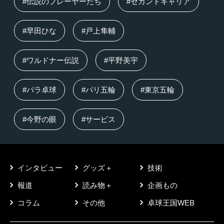
#伝説のプレーヤーたち
#セカンドキャリア
#早田ひな
#戸上隼輔
#ワルドナー伝説
#平野美宇
#パラ卓球
#パリ五輪
#東京五輪
#今野の眼
#サービス
インタビュー
グッズ＋
技術
報道
読み物＋
企画もの
コラム
その他
卓球王国WEB