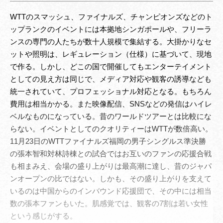
WTTのスマッシュ、ファイナルズ、チャンピオンズなどのト
ップランクのイベントには本拠地シンガポールや、フリーラ
ンスの専門の人たちが数十人規模で集結する。大掛かりなセ
ットや照明は、レギュレーション（仕様）に基づいて、現地
で作る。しかし、どこの国で開催してもエンターテイメント
としての見え方は同じで、メディア対応や観客の誘導なども
統一されていて、プロフェッショナル対応となる。もちろん
費用は相当かかる。また映像配信、SNSなどの発信はハイレ
ベルなものになっている。昔のワールドツアーとは比較にな
らない。イベントとしてのクオリティーはWTTが数倍高い。
11月23日のWTTファイナルズ福岡の男子シングルス準決勝
の張本智和対林詩棟との試合ではお互いのファンの応援合戦
も相まみえ、会場の盛り上がりは最高潮に達し、昔のジャパ
ンオープンの比ではない。しかも、その盛り上がりを支えて
いるのは中国からのインバウンド応援団で、その中には相当
数の張本ファンもいた。肌感覚では、観客の7割は若い女性
という感じがする。