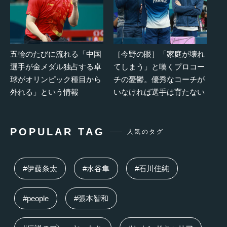
五輪のたびに流れる「中国
［今野の眼］「家庭が壊れ
選手が金メダル独占する卓
てしまう」と嘆くプロコー
球がオリンピック種目から
チの憂鬱。優秀なコーチが
外れる」という情報
いなければ選手は育たない
POPULAR TAG
人気のタグ
#伊藤条太
#水谷隼
#石川佳純
#people
#張本智和