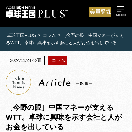
会員登録
卓球王国PLUS
>
コラム
>
［今野の眼］中国マネーが支え
るWTT。卓球に興味を示す会社と人がお金を出している
2024/11/24 公開
コラム
［今野の眼］中国マネーが支える
WTT。卓球に興味を示す会社と人が
お金を出している