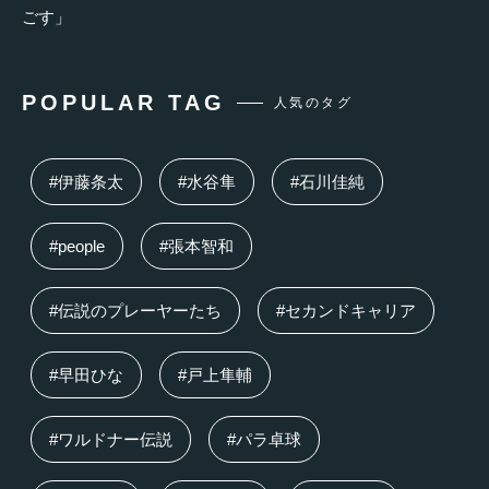
ごす」
POPULAR TAG
人気のタグ
#伊藤条太
#水谷隼
#石川佳純
#people
#張本智和
#伝説のプレーヤーたち
#セカンドキャリア
#早田ひな
#戸上隼輔
#ワルドナー伝説
#パラ卓球