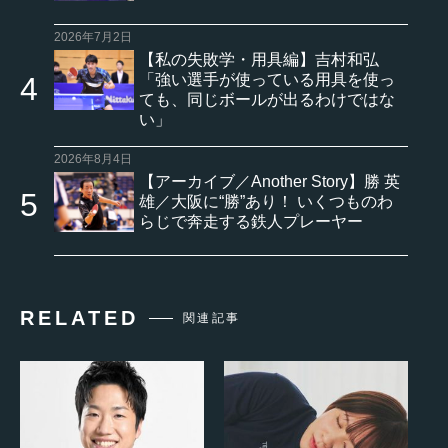
2026年7月2日
【私の失敗学・用具編】吉村和弘
「強い選手が使っている用具を使っ
ても、同じボールが出るわけではな
い」
2026年8月4日
【アーカイブ／Another Story】勝 英
雄／大阪に“勝”あり！ いくつものわ
らじで奔走する鉄人プレーヤー
RELATED
関連記事