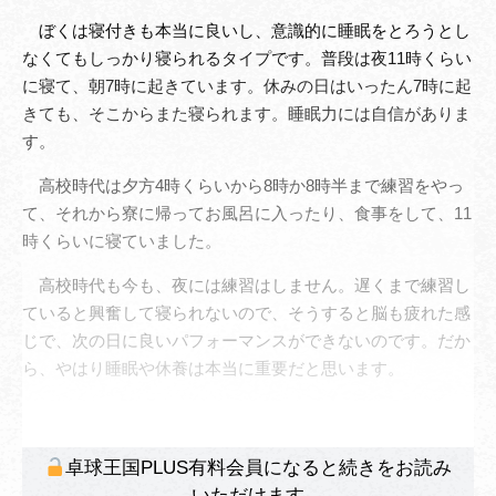
ぼくは寝付きも本当に良いし、意識的に睡眠をとろうとし
なくてもしっかり寝られるタイプです。普段は夜11時くらい
に寝て、朝7時に起きています。休みの日はいったん7時に起
きても、そこからまた寝られます。睡眠力には自信がありま
す。
高校時代は夕方4時くらいから8時か8時半まで練習をやっ
て、それから寮に帰ってお風呂に入ったり、食事をして、11
時くらいに寝ていました。
高校時代も今も、夜には練習はしません。遅くまで練習し
ていると興奮して寝られないので、そうすると脳も疲れた感
じで、次の日に良いパフォーマンスができないのです。だか
ら、やはり睡眠や休養は本当に重要だと思います。
卓球王国PLUS有料会員になると続きをお読み
いただけます