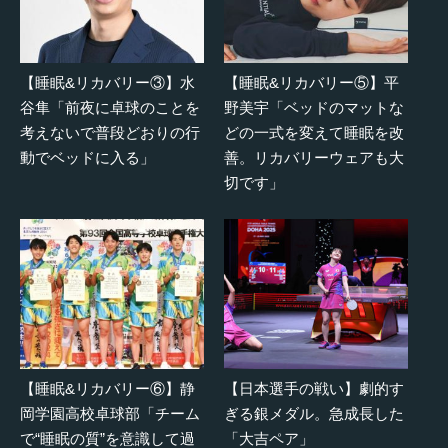
【睡眠&リカバリー③】水
【睡眠&リカバリー⑤】平
谷隼「前夜に卓球のことを
野美宇「ベッドのマットな
考えないで普段どおりの行
どの一式を変えて睡眠を改
動でベッドに入る」
善。リカバリーウェアも大
切です」
【睡眠&リカバリー⑥】静
【日本選手の戦い】劇的す
岡学園高校卓球部「チーム
ぎる銀メダル。急成長した
で“睡眠の質”を意識して過
「大吉ペア」