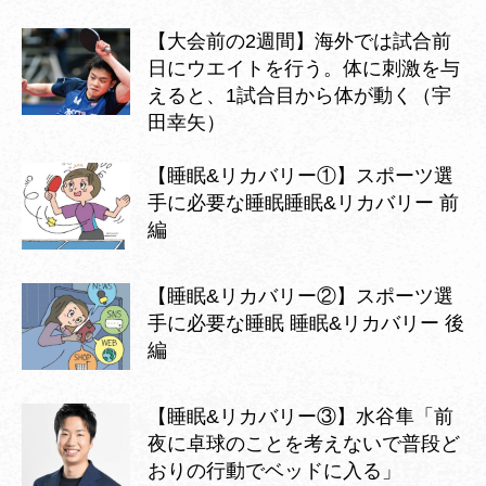
【大会前の2週間】海外では試合前
日にウエイトを行う。体に刺激を与
えると、1試合目から体が動く（宇
田幸矢）
【睡眠&リカバリー①】スポーツ選
手に必要な睡眠睡眠&リカバリー 前
編
【睡眠&リカバリー②】スポーツ選
手に必要な睡眠 睡眠&リカバリー 後
編
【睡眠&リカバリー③】水谷隼「前
夜に卓球のことを考えないで普段ど
おりの行動でベッドに入る」