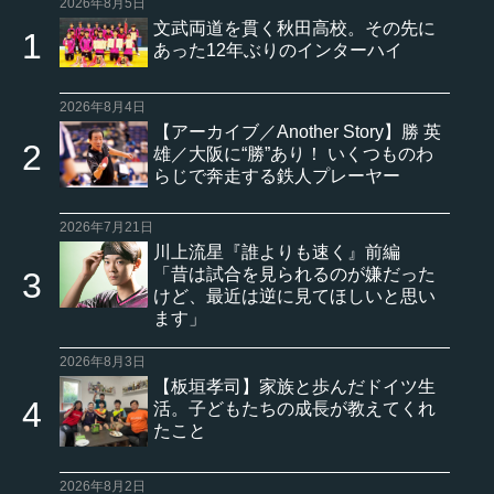
2026年8月5日
文武両道を貫く秋田高校。その先に
あった12年ぶりのインターハイ
2026年8月4日
【アーカイブ／Another Story】勝 英
雄／大阪に“勝”あり！ いくつものわ
らじで奔走する鉄人プレーヤー
2026年7月21日
川上流星『誰よりも速く』前編
「昔は試合を見られるのが嫌だった
けど、最近は逆に見てほしいと思い
ます」
2026年8月3日
【板垣孝司】家族と歩んだドイツ生
活。子どもたちの成長が教えてくれ
たこと
2026年8月2日