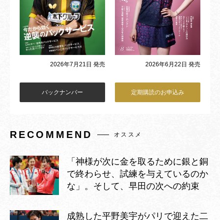
2026年6月22日 発売
2026年7月21日 発売
バックナンバー
定期購読のお申込み
RECOMMEND
オススメ
「神様が次に金を取るために銀と銅
で終わらせ、試練を与えているのか
な」。そして、早田の次への約束
成熟した平野美宇がパリで迎えた二