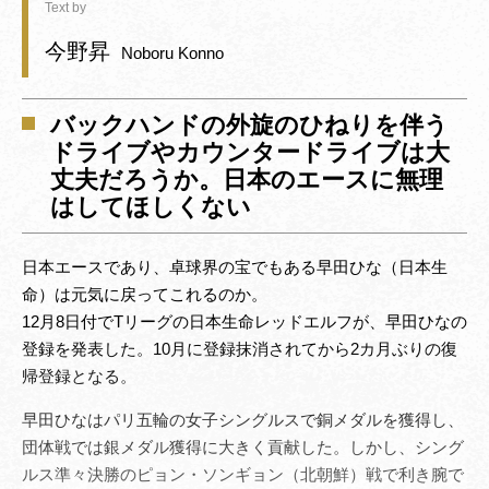
Text by
今野昇
Noboru Konno
バックハンドの外旋のひねりを伴う
ドライブやカウンタードライブは大
丈夫だろうか。日本のエースに無理
はしてほしくない
日本エースであり、卓球界の宝でもある早田ひな（日本生
命）は元気に戻ってこれるのか。
12月8日付でTリーグの日本生命レッドエルフが、早田ひなの
登録を発表した。10月に登録抹消されてから2カ月ぶりの復
帰登録となる。
早田ひなはパリ五輪の女子シングルスで銅メダルを獲得し、
団体戦では銀メダル獲得に大きく貢献した。しかし、シング
ルス準々決勝のピョン・ソンギョン（北朝鮮）戦で利き腕で