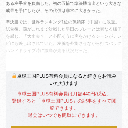
ある左手首を負傷した。初の五輪で準決勝進出という大きな
成果を手にしたが、その代償は非常に大きかった。
準決勝では、世界ランキング1位の孫穎莎（中国）に敗退。
試合後、孫がこれまで対戦した早田のプレーとは異なる様子
を感じ、「大丈夫？」と心配そうに声をかけるシーンがテレ
ビにも映し出されていた。左腕を外旋させながら打つバック
ハンドドライブ時に激痛が走る状況だった。
卓球王国PLUS有料会員になると続きをお読み
いただけます
卓球王国PLUS有料会員は月額440円/税込。
登録すると「卓球王国PLUS」の記事をすべて閲
覧できます。
退会はいつでも簡単にできます。