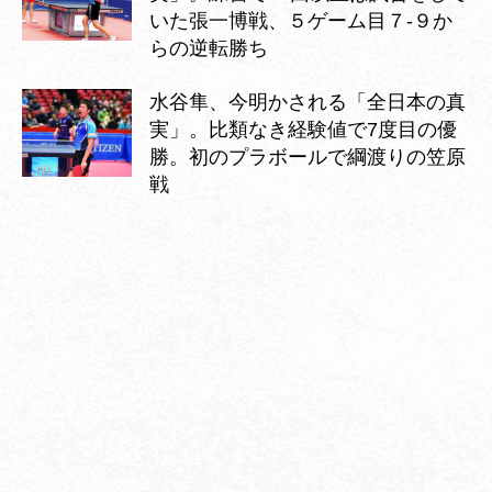
いた張一博戦、５ゲーム目７-９か
らの逆転勝ち
水谷隼、今明かされる「全日本の真
実」。比類なき経験値で7度目の優
勝。初のプラボールで綱渡りの笠原
戦