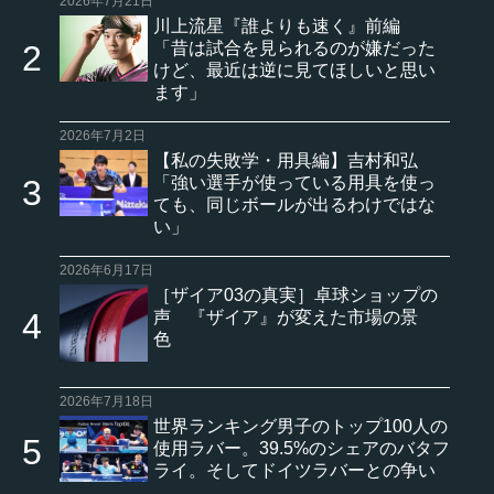
2026年7月21日
川上流星『誰よりも速く』前編
「昔は試合を見られるのが嫌だった
けど、最近は逆に見てほしいと思い
ます」
2026年7月2日
【私の失敗学・用具編】吉村和弘
「強い選手が使っている用具を使っ
ても、同じボールが出るわけではな
い」
2026年6月17日
［ザイア03の真実］卓球ショップの
声 『ザイア』が変えた市場の景
色
2026年7月18日
世界ランキング男子のトップ100人の
使用ラバー。39.5%のシェアのバタフ
ライ。そしてドイツラバーとの争い