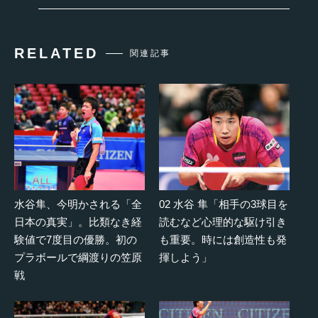
RELATED
関連記事
水谷隼、今明かされる「全
02 水谷 隼「相手の3球目を
日本の真実」。比類なき経
読むなど心理的な駆け引き
験値で7度目の優勝。初の
も重要。時には創造性も発
プラボールで綱渡りの笠原
揮しよう」
戦