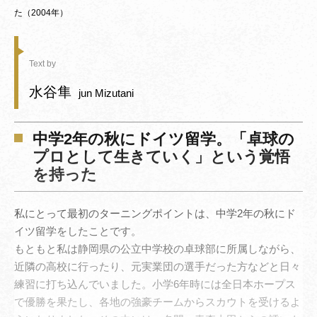
た（2004年）
Text by
水谷隼
jun Mizutani
中学2年の秋にドイツ留学。「卓球の
プロとして生きていく」という覚悟
を持った
私にとって最初のターニングポイントは、中学2年の秋にド
イツ留学をしたことです。
もともと私は静岡県の公立中学校の卓球部に所属しながら、
近隣の高校に行ったり、元実業団の選手だった方などと日々
練習に打ち込んでいました。小学6年時には全日本ホープス
で優勝を果たし、各地の強豪チームからスカウトを受けるよ