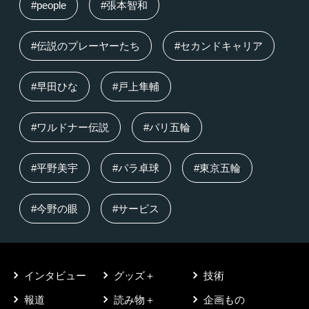
#people
#張本智和
#伝説のプレーヤーたち
#セカンドキャリア
#早田ひな
#戸上隼輔
#ワルドナー伝説
#パリ五輪
#平野美宇
#パラ卓球
#東京五輪
#今野の眼
#サービス
インタビュー
グッズ＋
技術
報道
読み物＋
企画もの