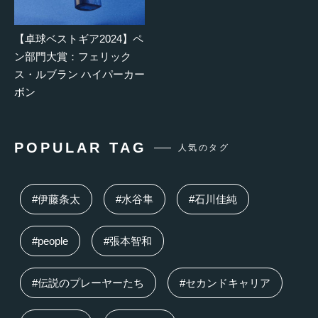
【卓球ベストギア2024】ペ
ン部門大賞：フェリック
ス・ルブラン ハイパーカー
ボン
POPULAR TAG
人気のタグ
#伊藤条太
#水谷隼
#石川佳純
#people
#張本智和
#伝説のプレーヤーたち
#セカンドキャリア