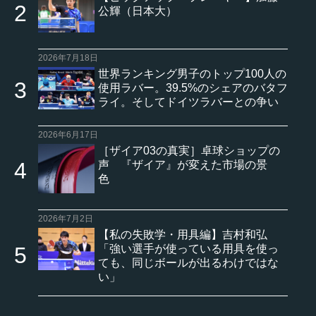
公輝（日本大）
2026年7月18日
世界ランキング男子のトップ100人の
使用ラバー。39.5%のシェアのバタフ
ライ。そしてドイツラバーとの争い
2026年6月17日
［ザイア03の真実］卓球ショップの
声 『ザイア』が変えた市場の景
色
2026年7月2日
【私の失敗学・用具編】吉村和弘
「強い選手が使っている用具を使っ
ても、同じボールが出るわけではな
い」