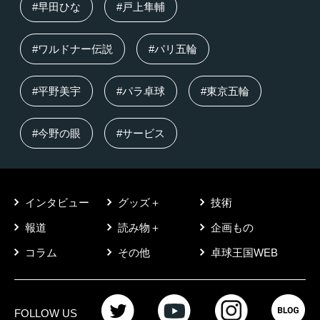
#早田ひな
#戸上隼輔
#ワルドナー伝説
#パリ五輪
#平野美宇
#パラ卓球
#東京五輪
#今野の眼
#サービス
インタビュー
グッズ＋
技術
報道
読み物＋
企画もの
コラム
その他
卓球王国WEB
FOLLOW US