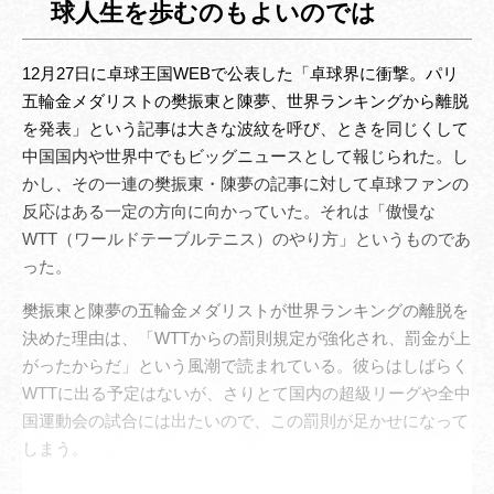
球人生を歩むのもよいのでは
12月27日に卓球王国WEBで公表した「卓球界に衝撃。パリ
五輪金メダリストの樊振東と陳夢、世界ランキングから離脱
を発表」という記事は大きな波紋を呼び、ときを同じくして
中国国内や世界中でもビッグニュースとして報じられた。し
かし、その一連の樊振東・陳夢の記事に対して卓球ファンの
反応はある一定の方向に向かっていた。それは「傲慢な
WTT（ワールドテーブルテニス）のやり方」というものであ
った。
樊振東と陳夢の五輪金メダリストが世界ランキングの離脱を
決めた理由は、「WTTからの罰則規定が強化され、罰金が上
がったからだ」という風潮で読まれている。彼らはしばらく
WTTに出る予定はないが、さりとて国内の超級リーグや全中
国運動会の試合には出たいので、この罰則が足かせになって
しまう。