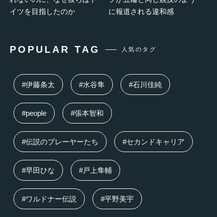
イツを目指したのか
に報道される違和感
POPULAR TAG
人気のタグ
#伊藤条太
#水谷隼
#石川佳純
#people
#張本智和
#伝説のプレーヤーたち
#セカンドキャリア
#早田ひな
#戸上隼輔
#ワルドナー伝説
#平野美宇