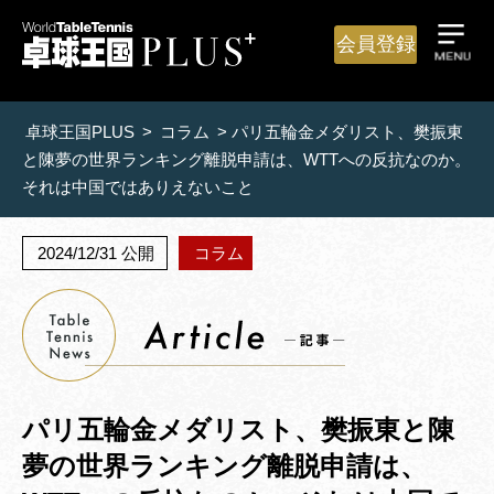
会員登録
卓球王国PLUS
>
コラム
>
パリ五輪金メダリスト、樊振東
と陳夢の世界ランキング離脱申請は、WTTへの反抗なのか。
それは中国ではありえないこと
2024/12/31 公開
コラム
パリ五輪金メダリスト、樊振東と陳
夢の世界ランキング離脱申請は、