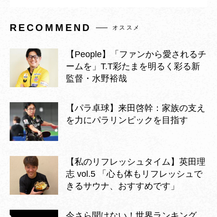
RECOMMEND
オススメ
【People】「ファンから愛されるチ
ームを」T.T彩たまを明るく彩る新
監督・水野裕哉
【パラ卓球】来田啓幹：家族の支え
を力にパラリンピックを目指す
【私のリフレッシュタイム】英田理
志 vol.5 「心も体もリフレッシュで
きるサウナ、おすすめです」
今さら聞けない！世界ランキング