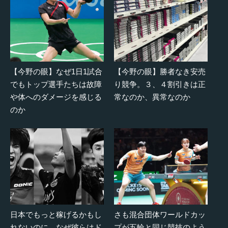
【今野の眼】なぜ1日1試合
【今野の眼】勝者なき安売
でもトップ選手たちは故障
り競争。３、４割引きは正
や体へのダメージを感じる
常なのか、異常なのか
のか
日本でもっと稼げるかもし
さも混合団体ワールドカッ
れないのに、なぜ彼らはド
プが五輪と同じ競技のよう