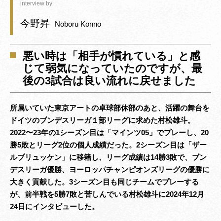
interview by
今野昇
Noboru Konno
悪い時は「相手が慣れている」と感
じて弱気になっていたのですが、最
後の3試合は良い流れに戻せました
所属いていた東京アートの卓球部休部のあと、活躍の舞台を
ドイツのブンデスリーガ１部リーグに求めた村松雄斗。
2022〜23年の1シーズン目は「マインツ05」でプレーし、20
勝5敗とリーグ2位の個人成績だった。2シーズン目は「ザー
ルブリュッケン」に移籍し、リーグ成績は14勝3敗で、ブン
デスリーガ優勝、ヨーロッパチャンピオンズリーグの優勝に
大きく貢献した。3シーズン目も同じチームでプレーする
が、前半戦を5勝7敗と苦しんでいる村松雄斗に2024年12月
24日にインタビューした。