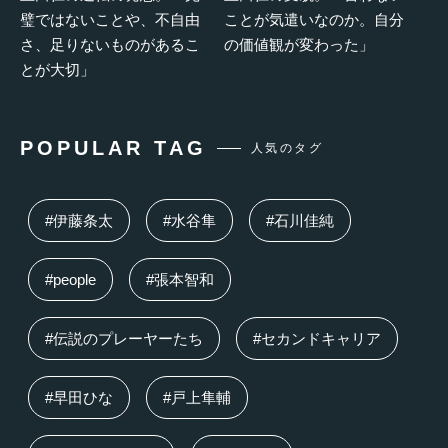
璧ではないことや、不自由
ことが気遣いなのか。自分
さ、足りないものがあるこ
の価値観が変わった」
とが大切」
POPULAR TAG
人気のタグ
#伊藤条太
#水谷隼
#石川佳純
#people
#張本智和
#伝説のプレーヤーたち
#セカンドキャリア
#早田ひな
#戸上隼輔