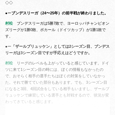
◇◇
●ー
ブンデスリーガ（24〜25年）の前半戦が終わりました。
村松
ブンデスリーガは5勝7敗で、ヨーロッパチャンピオン
ズリーグが1勝0敗、ポカール（ドイツカップ）が1勝1敗で
す。
●ー
「ザールブリュッケン」としては2シーズン目、ブンデス
リーガは3シーズン目ですが手応えはどうですか。
村松
リーグのレベルも上がっていると感じています。ドイ
ツに来て1シーズン目の時には、ぼくの情報もなかったの
で、おそらく相手の選手たちはぼくの対策をしていなかっ
た。それで勝てていた部分もあります。でも、3シーズン目
になると3回、4回試合をしている相手もいますし、ザールブ
リュッケンで練習している選手とも対戦するので、状況が変
わってきていると感じます。