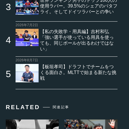
世界ランキング男子のトップ100人の
使用ラバー。39.5%のシェアのバタフ
ライ。そしてドイツラバーとの争い
2026年7月2日
【私の失敗学・用具編】吉村和弘
「強い選手が使っている用具を使っ
ても、同じボールが出るわけではな
い」
2026年8月7日
【板垣孝司】ドラフトでチームをつ
くる面白さ。MLTTで始まる新たな挑
戦
RELATED
関連記事