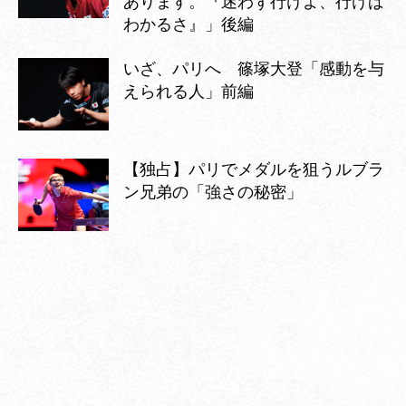
あります。『迷わず行けよ、行けば
わかるさ』」後編
いざ、パリへ 篠塚大登「感動を与
えられる人」前編
【独占】パリでメダルを狙うルブラ
ン兄弟の「強さの秘密」