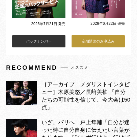
2026年6月22日 発売
2026年7月21日 発売
バックナンバー
定期購読のお申込み
RECOMMEND
オススメ
［アーカイブ メダリストインタビ
ュー］木原美悠／長﨑美柚 「自分
たちの可能性を信じて、今大会は50
点」
いざ、パリへ 戸上隼輔「自分が迷
った時に自分自身に伝えたい言葉が