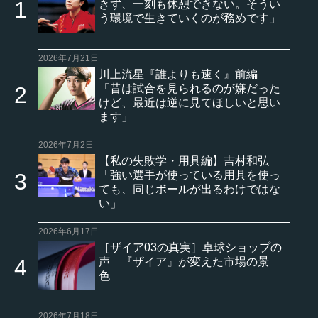
きず、一刻も休憩できない。そうい
う環境で生きていくのが務めです」
2026年7月21日
川上流星『誰よりも速く』前編
「昔は試合を見られるのが嫌だった
けど、最近は逆に見てほしいと思い
ます」
2026年7月2日
【私の失敗学・用具編】吉村和弘
「強い選手が使っている用具を使っ
ても、同じボールが出るわけではな
い」
2026年6月17日
［ザイア03の真実］卓球ショップの
声 『ザイア』が変えた市場の景
色
2026年7月18日