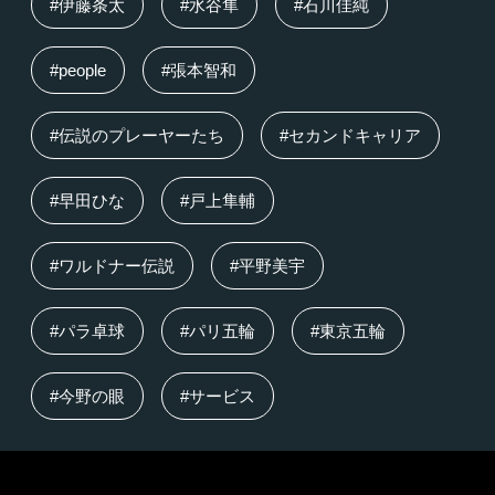
#伊藤条太
#水谷隼
#石川佳純
#people
#張本智和
#伝説のプレーヤーたち
#セカンドキャリア
#早田ひな
#戸上隼輔
#ワルドナー伝説
#平野美宇
#パラ卓球
#パリ五輪
#東京五輪
#今野の眼
#サービス