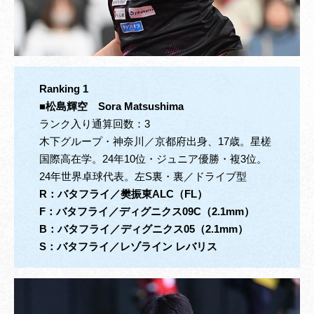
Ranking 1
■
松島輝空
Sora Matsushima
ランク入り通算回数：3
木下グループ・神奈川／京都府出身、17歳。星槎
国際高在学。24年10位・ジュニア優勝・複3位。
24年世界卓球代表。左S裏・裏／ドライブ型
R
：バタフライ／樊振東ALC（FL）
F：バタフライ／ディグニクス09C（2.1mm）
B：バタフライ／ディグニクス05（2.1mm）
S：バタフライ／レゾライン レバリス