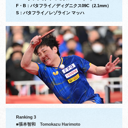
F・B
：
バタフライ／ディグニクス09C（2.1mm）
S
：
バタフライ／レゾライン マッハ
Ranking 3
■
張本智和
Tomokazu Harimoto