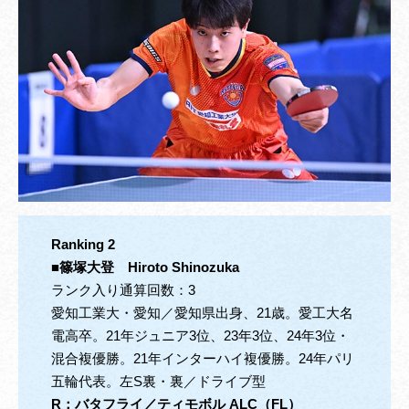
Ranking 2
■
篠塚大登
Hiroto Shinozuka
ランク入り通算回数：3
愛知工業大・愛知／愛知県出身、21歳。愛工大名
電高卒。21年ジュニア3位、23年3位、24年3位・
混合複優勝。21年インターハイ複優勝。24年パリ
五輪代表。左S裏・裏／ドライブ型
R
：
バタフライ／ティモボル ALC（FL）