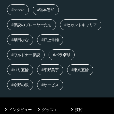
#people
#張本智和
#伝説のプレーヤーたち
#セカンドキャリア
#早田ひな
#戸上隼輔
#ワルドナー伝説
#パラ卓球
#パリ五輪
#平野美宇
#東京五輪
#今野の眼
#サービス
インタビュー
グッズ＋
技術