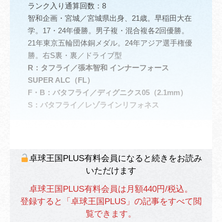
ランク入り通算回数：8
智和企画・宮城／宮城県出身、21歳。早稲田大在
学。17・24年優勝。男子複・混合複各2回優勝。
21年東京五輪団体銅メダル。24年アジア選手権優
勝。右S裏・裏／ドライブ型
R
：
タフライ／張本智和 インナーフォース
SUPER ALC（FL）
F・B
：
バタフライ／ディグニクス05（2.1mm）
S
：
バタフライ／レゾラインリフォネス
卓球王国PLUS有料会員になると続きをお読み
いただけます
卓球王国PLUS有料会員は月額440円/税込。
登録すると「卓球王国PLUS」の記事をすべて閲
覧できます。