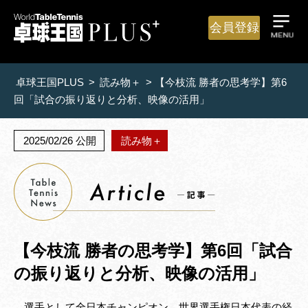
会員登録
卓球王国PLUS
>
読み物＋
>
【今枝流 勝者の思考学】第6
回「試合の振り返りと分析、映像の活用」
2025/02/26 公開
読み物＋
【今枝流 勝者の思考学】第6回「試合
の振り返りと分析、映像の活用」
選手として全日本チャンピオン、世界選手権日本代表の経