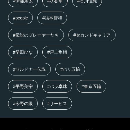
#伊藤条太
#水谷隼
#石川佳純
#people
#張本智和
#伝説のプレーヤーたち
#セカンドキャリア
#早田ひな
#戸上隼輔
#ワルドナー伝説
#パリ五輪
#平野美宇
#パラ卓球
#東京五輪
#今野の眼
#サービス