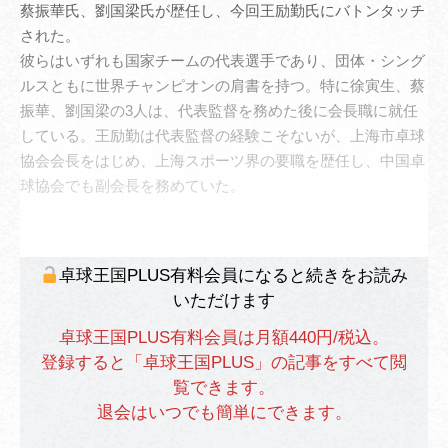
蔡振華氏、劉国梁氏が歴任し、今回王励勤氏にバトンタッチ
された。
彼らはいずれも国家チームの代表選手であり、団体・シング
ルスともに世界チャンピオンの肩書を持つ。特に徐寅生、蔡
振華、劉国梁の3人は、代表監督を務めた後に会長職に就任
している。王励勤は代表監督の経験こそないが、上海市卓球
協会会長をはじめ、上海スポーツ界の要職を歴任し、中国卓
球協会でも副会長を務めていた。
卓球王国PLUS有料会員になると続きをお読み
いただけます
卓球王国PLUS有料会員は月額440円/税込。
登録すると「卓球王国PLUS」の記事をすべて閲
覧できます。
退会はいつでも簡単にできます。