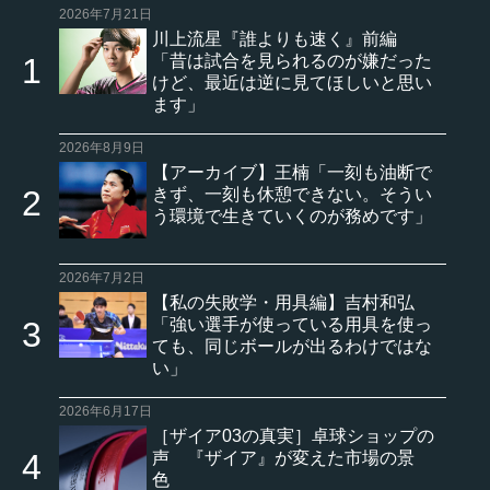
2026年7月21日
川上流星『誰よりも速く』前編
「昔は試合を見られるのが嫌だった
けど、最近は逆に見てほしいと思い
ます」
2026年8月9日
【アーカイブ】王楠「一刻も油断で
きず、一刻も休憩できない。そうい
う環境で生きていくのが務めです」
2026年7月2日
【私の失敗学・用具編】吉村和弘
「強い選手が使っている用具を使っ
ても、同じボールが出るわけではな
い」
2026年6月17日
［ザイア03の真実］卓球ショップの
声 『ザイア』が変えた市場の景
色