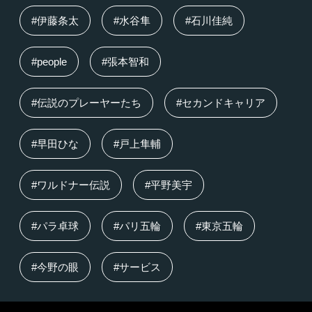
#伊藤条太
#水谷隼
#石川佳純
#people
#張本智和
#伝説のプレーヤーたち
#セカンドキャリア
#早田ひな
#戸上隼輔
#ワルドナー伝説
#平野美宇
#パラ卓球
#パリ五輪
#東京五輪
#今野の眼
#サービス