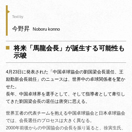
Text by
今野昇
Noboru konno
将来「馬龍会長」が誕生する可能性も
示唆
4月23日に発表された「中国卓球協会の劉国梁会長退任、王
励勤新会長就任」のニュースは、世界中の卓球関係者を驚か
せた。
長年、中国卓球界を選手として、そして指導者として牽引し
てきた劉国梁会長の退任は唐突に思える。
世界王者の代表チームを抱える中国卓球協会と日本卓球協会
では、会長選任のプロセスは大きく異なる。
2000年前後からの中国協会の会長を振り返ると、徐寅生氏、